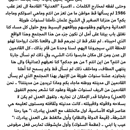
وحتى لفظه لمخارج الكلمات .. الاسرة "العدنية" القادمة الى تعز عقب
1986 لم يسألها قط مواطن ما من تعز من انتم وماهي اصولكم وماجاء
بكم؟ من منزلنا الصغير في الشيخ عثمان ،تأملنا لسنوات طويلة
العدانية وحياتهم وطقوسهم وواقعهم البسيط ومع حلول كل مساء كنا
نغلق باب بيتنا على أمل ان نكون جزء من هذا المجتمع وهذا الواقع
الذي احببناه . لم نفكر قط ان نجرهم قط الى واقعنا ،كانت ارواحنا تهفو
للحظة التي سيجروننا اليهم. لسنا وحدنا من قام بذلك ، كل القادمين
الى عدن ومن كل مكان مارسوا ذات الشيء. وفي ذلك لم نسأل جارنا
من انتم؟ من اين انتم ؟ من هو جدكم؟ كنا نعرفهم (عدانية) والى هنا
ينتهي المطاف.. وماخلف ذلك لم نسأل قط ولم يسمح لنا أهلنا
بتجاوزه. عشنا سنوات طويلة من الإنبهار بهذا المجتمع الذي لم يسأل
القادمين الى مدينته ووطنه ماجاء بكم وماذا تريدون من مدينتنا؟ .. نحن
القادمين من الريف لسنوات طويلة وعقود كنا نشعر بحجم التفوق
(العدني) وحاولنا قدر الإمكان ان نجاريه . وتفوق العدني لم يكن لا
بسلاحه ولاقوته ولاقبيلته ، كانت مدنيته وثقافته ومستوى تعليمه هي
عناصر قوته الأساسية. اول ماتختلف مع العدني يبادرك :" هيا رحنا
الشرطة.. (قيمة الدولة والنظام) وأول ماتغلط على العدني يبادرك :"
عيب يا ابني .. (عظمة السلوك) وأول مايشوفك تمارس فعل مرفوض