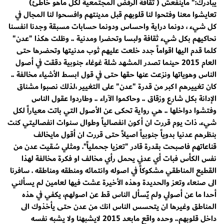
يبادرك:" ماينفعش ( ثقافة الرفض المجتمعية لكل ماهو خاطئ)
تعايشوا معنا وفتحوا لنا قلوبهم قبل مدينتهم وافسحوا لنا المجال في
كل شيء ، دونما دراية واحساس ودونما حسابات مسبقة وجدنا انفسنا
نحاكيهم بكل شيء ثقافة ولبسا وتحضرا ومدنية .. وظلت هكذا "عدن"
كلما قدم اليها اقواماً جدد خلعت عليهم ثوب مدنيتها وتحضرها حتى
العام 2015 حينما تصدر المشهد شلة غوغاء جنوبية دققت في أصول
الناس وهوياتها ونزعت عنها حقها حتى في قول ابسط الأشياء مخالفة ..
كان تغييرهم اكبر من قدرة "عدن" على التغيير ،لذلك نصبوا مشناق
الإدانة بكل شارع وزقاق .. وحاكموا الآراء .. وطاردوا عقول الناس
وفتشوا دواخلها .. هي رواية تحكى عن الأصول التي باتت معياراً لكل
شيء. ذات يوم قررت ان أكون انفصالياً وطوال سنوات انفصاليتي كنت
بنظرهم عدنيا بدوياً جنوبياً اصيلاً حتى قررت ان أقول مايخالف
قناعاتهم فاصبحت بقدرة قادر "تعزيا جحملياً". ومثلي سُقيت عدن من
نفس الكأس فبات أي عدني يحمل رأي مخالف او فكرة مخالفة لهذا
القطيع المناطقي مشكوكاً في اصوله وانتمائه ومنطقه ومناطقه . سافرنا
الى صنعاء وتعز والحديدة وهذه الأخيرة عشت فيها لعامين لم يسألني
أحدا ما عن أصولي ولم يٌسأل الناس قط عن اصولهم، يكفي في هذه
المناطق وغيرها ان يتحسس الناس انك من عدن حتى يأخذوك الى
داخل قلوبهم.. وحده واقع مابعد 2015 لايشبهنا ولا يشبه نفسه