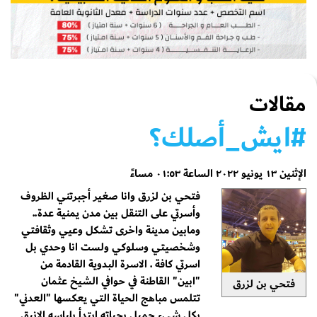
مقالات
#ايش_أصلك؟
الإثنين ١٣ يونيو ٢٠٢٢ الساعة ٠١:٥٣ مساءً
فتحي بن لزرق وانا صغير أجبرتني الظروف
وأسرتي على التنقل بين مدن يمنية عدة..
ومابين مدينة واخرى تشكل وعيي وثقافتي
وشخصيتي وسلوكي ولست انا وحدي بل
اسرتي كافة . الاسرة البدوية القادمة من
"ابين" القاطنة في حوافي الشيخ عثمان
فتحي بن لزرق
تتلمس مباهج الحياة التي يعكسها "العدني"
بكل شيء جميل بحياته ابتدأ بلباسه الانيق