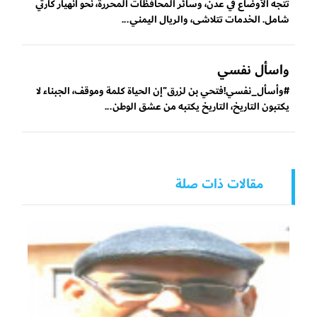
تتجه الأوضاع في عدن، وسائر المحافظات المحررة، نحو انهيار كارثي
شامل. الخدمات تتلاشى، والريال اليمني...
واسأل نفسي
#وأسأل_نفسي!فتحي بن لزرق"إن الحياة كلمة وموقف، الجبناء لا
يكتبون التاريخ، التاريخ يكتبه من عشق الوطن...
مقالات ذات صلة