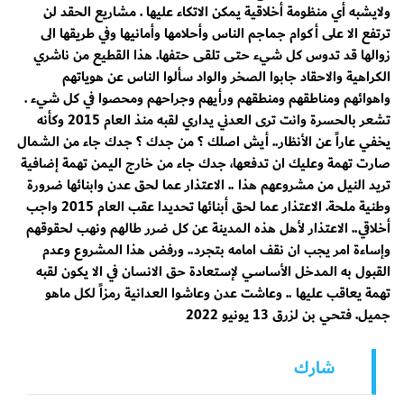
ولايشبه أي منظومة أخلاقية يمكن الاتكاء عليها . مشاريع الحقد لن
ترتفع الا على أكوام جماجم الناس وأحلامها وأمانيها وفي طريقها الى
زوالها قد تدوس كل شيء حتى تلقى حتفها. هذا القطيع من ناشري
الكراهية والاحقاد جابوا الصخر والواد سألوا الناس عن هوياتهم
واهوائهم ومناطقهم ومنطقهم ورأيهم وجراحهم ومحصوا في كل شيء .
تشعر بالحسرة وانت ترى العدني يداري لقبه منذ العام 2015 وكأنه
يخفي عاراً عن الأنظار.. أيش اصلك ؟ من جدك ؟ جدك جاء من الشمال
صارت تهمة وعليك ان تدفعها، جدك جاء من خارج اليمن تهمة إضافية
تريد النيل من مشروعهم هذا .. الاعتذار عما لحق عدن وابنائها ضرورة
وطنية ملحة. الاعتذار عما لحق أبنائها تحديدا عقب العام 2015 واجب
أخلاقي.. الاعتذار لأهل هذه المدينة عن كل ضرر طالهم ونهب لحقوقهم
وإساءة امر يجب ان نقف امامه بتجرد.. ورفض هذا المشروع وعدم
القبول به المدخل الأساسي لإستعادة حق الانسان في الا يكون لقبه
تهمة يعاقب عليها .. وعاشت عدن وعاشوا العدانية رمزاً لكل ماهو
جميل. فتحي بن لزرق 13 يونيو 2022
شارك