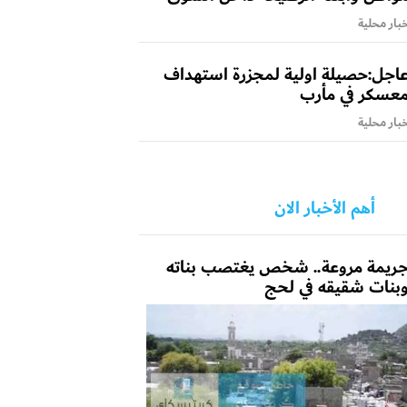
بار محلية
اجل:حصيلة اولية لمجزرة استهداف
عسكر في مأرب
بار محلية
أهم الأخبار الان
ريمة مروعة.. شخص يغتصب بناته
بنات شقيقه في لحج