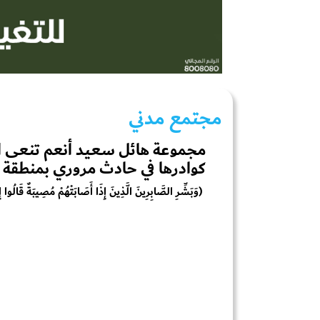
مجتمع مدني
مجموعة هائل سعيد أنعم تنعى ا
كوادرها في حادث مروري بمنطقة 
(وَبَشِّرِ الصَّابِرِينَ الَّذِينَ إِذَا أَصَابَتْهُمْ مُصِيبَةٌ قَالُوا إِنَّا