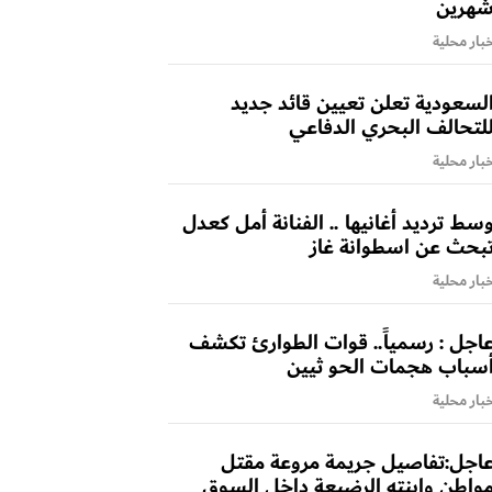
هرين
بار محلية
لسعودية تعلن تعيين قائد جديد
لتحالف البحري الدفاعي
بار محلية
سط ترديد أغانيها .. الفنانة أمل كعدل
بحث عن اسطوانة غاز
بار محلية
اجل : رسمياً.. قوات الطوارئ تكشف
سباب هجمات الحو ثيين
بار محلية
اجل:تفاصيل جريمة مروعة مقتل
واطن وابنته الرضيعة داخل السوق