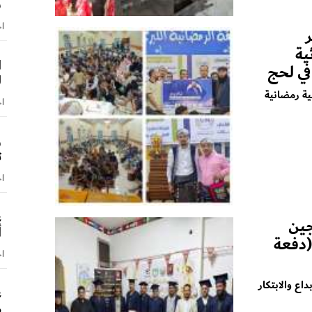
ش
اخ
ية
ا
في لحج
ل
ة رمضانية
اخ
و
ت
اخ
ع
جين
أ
(دفعة
اخ
اع والابتكار
ع
م