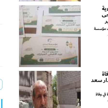
ية
حى
ر
كت مؤسسة
اة
ار سعد
في وفاة