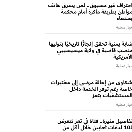
حتراف غير مسبوق.. لص يسرق هاتف
واطن بطريقة ماكرة أمام محكمة
صنعاء
بار محلية
ابة يمنية تحقق إنجازًا تاريخيًا بتوليها
نصب قاضية في ولاية ميسيسيبي
لأمريكية
بار محلية
كاوى من إحالة مرضى إلى مختبرات
اصة رغم توفر الخدمة داخل
لمستشفيات بتعز
بار محلية
فاصيل مثيرة.. فتاة في تعز تتعرض
لـ10 لدغات ثعابين خلال أقل من