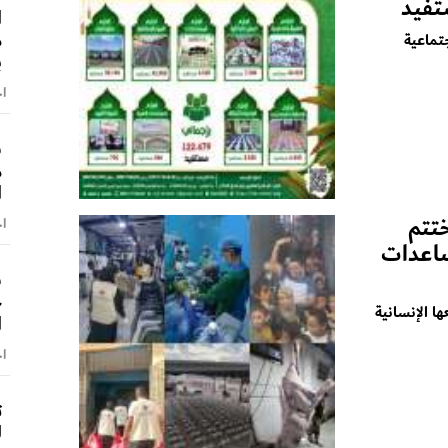
ا
م
تماعية
ب
اخ
ش
م
ا
ختتم
اخ
ساعدات
ش
خ
 الإنسانية
ا
اخ
ت