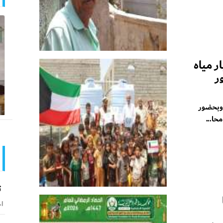
حكمة تدشن افتتاح 4 آبار مياه
ر
 وبحضور
حا...
ت
اخ