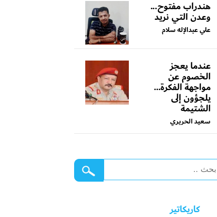
هندراب مفتوح...
وعدن التي نريد
علي عبدالإله سلام
عندما يعجز
الخصوم عن
مواجهة الفكرة…
يلجؤون إلى
الشتيمة
سعيد الحريري
كاريكاتير