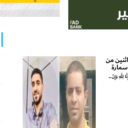
ثنين من
سمارة
 لِلَّهِ وَإِنّ...