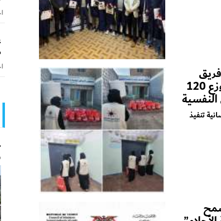
اخ
ع
م
اخ
 فريق
مبادرة الإعلامي صالح العبيدي يوزع 120
النفسية
نية تنفيذ
ج
و
سمح
لأحلام”