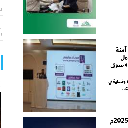
ا
اخ
إ
اخ
آمنة
ول
 «سوق
ع
وفاعلية في
ث
...
بنك حضرموت يعلن نسب أرباح 2025م