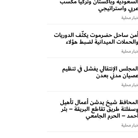
لسعودية وباكستان وتركيا مكسب
ربي واستراتيجي
بار محلية
من ساحل حضرموت يكثّف الدوريات
الحملات الميدانية لضبط هؤلاء
بار محلية
لمجلس الإنتقالي يفشل في تنظيم
صيان مدني بعدن
بار محلية
لمحافظ شيخ يدشن أعمال تأهيل
سفلتة طريق تقاطع البريقة – بئر
حمد – الحرم الجامعي
بار محلية