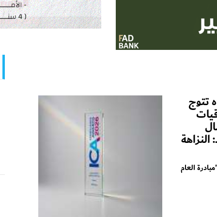
 تتوج
قيات
ال
يد: النزاهة
بادرة العام