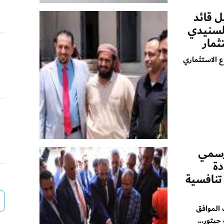
ل قائد
السنيدي
ثمار
ع الاستثماري
لرسمي
ة
 تنافسية
الموافق