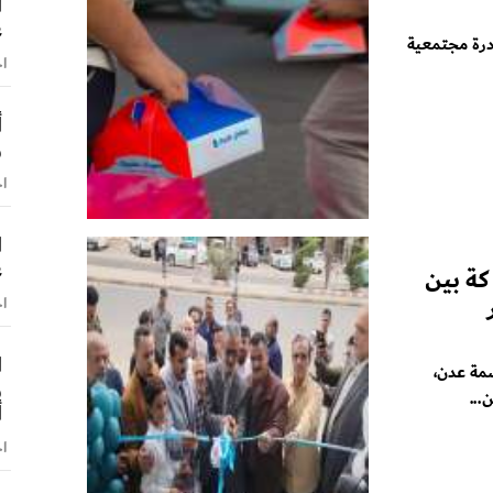
ا
ع
درة مجتمعية
اخ
أ
و
اخ
ا
ع
كة بين
اخ
ا
مة عدن،
و
...
أ
اخ