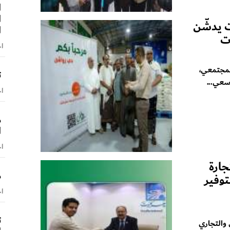
ا
ا
 يدشّن
ا
ت
اخ
لمجتمعي،
ت
سعي...
اخ
م
ا
اخ
ارة
م
توفير
اخ
ت
والتجاري