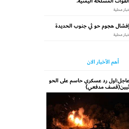
لقوات المسلحة اليمنية.
بار محلية
فشال هجوم حو ثي جنوب الحديدة
بار محلية
أهم الأخبار الان
اجل:اول رد عسكري حاسم على الحو
يين(قصف مدفعي)