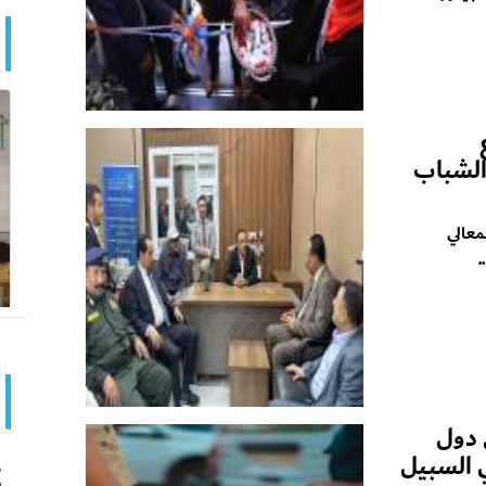
الشباب
معالي
.
 دول
ي السبيل
ط