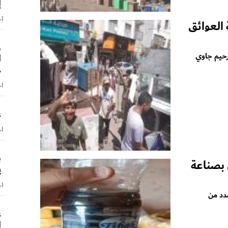
إ
اخ
العوائق
و
رحيم جاوي
ا
ه
اخ
ع
اخ
ب
 بصناعة
ي
اخ
دد من
ع
ا