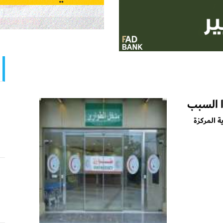
 السبب
ة المركزة