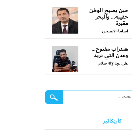
حين يصبح الوطن
حقيبة... والبحر
مقبرة
اسامة الاصبحي
هندراب مفتوح...
وعدن التي نريد
علي عبدالإله سلام
كاريكاتير