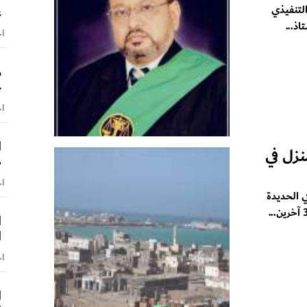
لتنفيذي
ع
ذ...
اخ
م
ج
اخ
ا
نزل في
ض
اخ
 الحديدة
ا
ا
اخ
ا