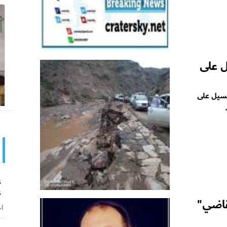
ل على
لسيل على
ع
ع
لقاضي"
اخ