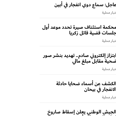
اجل: سماع دوي انفجار في أبين
بار محلية
حكمة استئناف صيرة تحدد موعد أول
لسات قضية قاتل زكريا
بار محلية
بتزاز إلكتروني صادم.. تهديد بنشر صور
حية مقابل مبلغ مالي
بار محلية
لكشف عن أسماء ضحايا حادثة
لانفجار في بيحان
بار محلية
لجيش الوطني يعلن إسقاط صاروخ