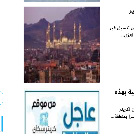
ر
ن تنسيق غير
عزي...
ة بهذه
 لكريتر