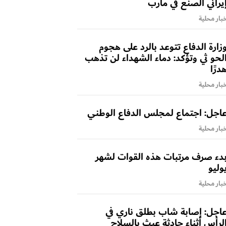
يراني الصنع في مأرب
بار محلية
زارة الدفاع تتوعد بالرد على هجوم
لحو ثي وتؤكد: دماء الشهداء لن تذهب
درًا
بار محلية
اجل: اجتماع لمجلس الدفاع الوطني
بار محلية
دء صرف مرتبات هذه القوات لشهر
وليو
بار محلية
اجل: إصابة شاب بطلق ناري في
لرأس أثناء حادثة عبث بالسلاح