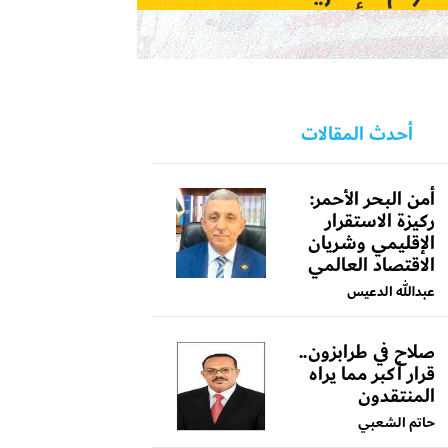
أحدث المقالات
أمن البحر الأحمر:
ركيزة الاستقرار
الإقليمي وشريان
الاقتصاد العالمي
عبدالله الدعيس
صلاح في طرابزون..
قرار أكبر مما يراه
المنتقدون
حاتم الشعبي