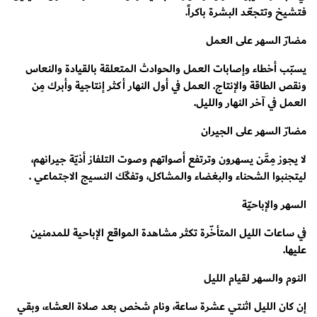
فتشيخ وتتجعّد البشرة باكراً.
مضارّ السهر على العمل
يسبّب أخطاء وإصابات العمل والحوادث المتعلقة بالقيادة والنعاس
ونقص الطاقة والإنتاج. العمل في أول النهار أكثر إنتاجية وأبرك مِن
العمل في آخر النهار والليل.
مضارّ السهر على الجيران
لا يجوز مِمَّن يسهرون وترتفع أصواتهم وصوت التلفاز أذيّة جيرانهم،
ليتجنبوا الشحناء والبغضاء والمشاكل، وتفكّك النسيج الاجتماعي .
السهر والإباحيّة
في ساعات الليل المتأخّرة تكثر مشاهدة المواقع الإباحية للمدمنين
عليها.
النوم والسهر لقيام الليل
إن كان الليل اثنتي عشرة ساعة، ونام شخص بعد صلاة العشاء، وبقي