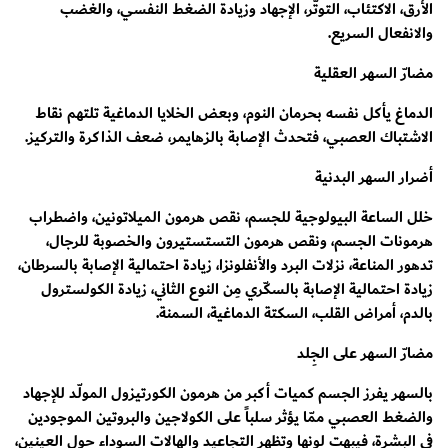
الأرق، الاكتئاب، التوتّر، الإجهاد وزيادة الضغط النفسي، والغضب
والانفعال السريع.
مضارّ السهر العقلية
الدماغ يأكل نفسه بحرمان النوم، وبعض الخلايا الدماغية تلتهم نقاط
الاشتباك العصبي، فتحدث الإصابة بالزهايمر، ضعف الذاكرة والتركيز.
أضرار السهر البدنية
خلل الساعة البيولوجية للجسم، نقص هرمون الميلاتونين، واضطراب
هرمونات الجسم، ونقص هرمون التستستيرون والخصوبة للرجال،
تدهور المناعة، نزلات البرد والأنفلونزا، زيادة احتمالية الإصابة بالسرطان،
زيادة احتمالية الإصابة بالسكّري مِن النوع الثاني، زيادة الكولسترول
بالدم، أمراض القلب، السكتة الدماغية، السمنة.
مضارّ السهر على الجِلد
بالسهر يفرز الجسم كميات أكبر من هرمون الكورتيزول المولّد للإجهاد
والضغط العصبي ممّا يؤثر سلباً على الكولاجين والبروتين الموجودين
في البشرة، فيبهت لونها وتظهر التجاعيد والهالات السوداء حول العينين،