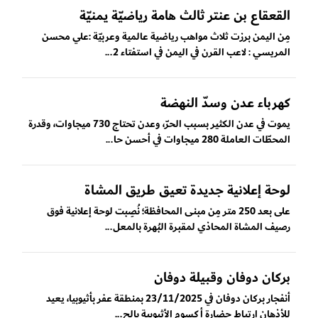
القعقاع بن عنتر ثالث هامة رياضيّة يمنيّة
مِن اليمن برزت ثلاث مواهب رياضية عالمية وعربيّة :علي محسن
المريسي : لاعب القرن في اليمن في استفتاء 2...
كهرباء عدن وسدّ النهضة
يموت في عدن الكثير بسبب الحرّ، وعدن تحتاج 730 ميجاوات، وقدرة
المحطّات العاملة 280 ميجاوات في أحسن حا...
لوحة إعلانية جديدة تعيق طريق المشاة
على بعد 250 متر مِن مبنى المحافظة؛ نُصِبت لوحة إعلانية فوق
رصيف المشاة المحاذي لمقبرة البُهرة بالمعل...
بركان دوفان وقبيلة دوفان
أنفجار بركان دوفان في 23/11/2025 بمنطقة عفر بأثيوبيا، يعيد
للأذهان ارتباط حضارة أكسوم الأثيوبية بالح...