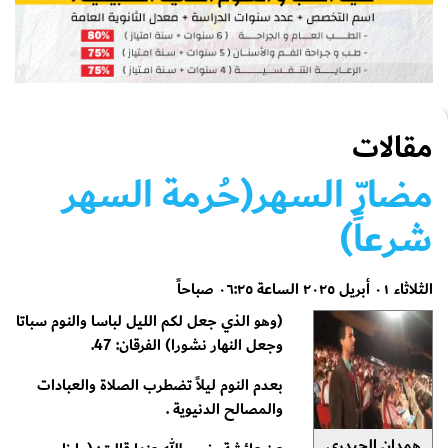
مقالات
مضارّ السهر(حُرمة السهر
شرعاً)
الثلاثاء ٠١ أبريل ٢٠٢٥ الساعة ٠٦:٢٥ صباحاً
(وهو الذي جعل لكم الليل لباسا والنوم سباتا
وجعل النهار نشورا) الفرقان: 47.
بعدم النوم ليلاً تضطرب الصلاة والعبادات
والمصالح الدنيوية .
همدان الحيدري