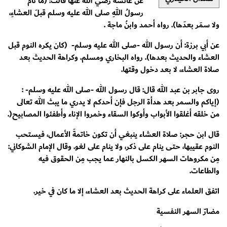
عن عائشة رضي الله عنها قالت: (ما نام
رسولُ اللهِ صلى الله عليه وسلم قبلَ العشاءِ،
ولا سمَر بعدَها). رواه أحمد وابنُ ماجة .
عن أبي برزة: أن رسول الله -صلى الله عليه وسلم- (كان يكره النوم قبل
العشاء والحديث بعدها). رواه البخاري ومسلم. وكراهة الحديث بعد
صلاة العشاء، لا بعد دخول وقتها.
روى جابر بن عبد الله قال: قال رسول الله -صلى الله عليه وسلم- :
(إياكم والسمر بعد هدأة الرجل فإن أحدكم لا يدري ما يبث الله تعالى
من خلقه أغلقوا الأبواب وأوكوا السقاء وخمروا الإناء وأطفئوا المصابيح(.
قال ابن حجر: صلاة العشاء ينبغي أن تكون خاتمةَ الأعمال، فيستحب
النوم عقيبها، حتى ينام على ذكر، ولا ينام على لغو. وقال الإمام الشوكاني:
مِن مكروهات السهر الكسل بالنهار عما يجب مِن الحقوق فيه
والطاعات.
اتفق العلماء على كراهة الحديث بعد العشاء، إلا ما كان في خير.
مضارّ السهر النفسية