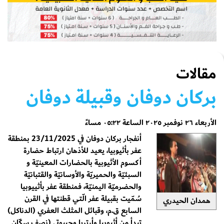
مقالات
بركان دوفان وقبيلة دوفان
الأربعاء ٢٦ نوفمبر ٢٠٢٥ الساعة ٠٥:٢٢ مساءً
أنفجار بركان دوفان في 23/11/2025 بمنطقة
عفر بأثيوبيا، يعيد للأذهان ارتباط حضارة
أكسوم الأثيوبية بالحضارات المعينيّة و
السبئيّة والحميريّة والأوسانيّة والقتبانيّة
والحضرميّة اليمنيّة، فمنطقة عفر بأثييوبيا
سُمّيت بقبيلة عفر الّتي قطنتها في القرن
همدان الحيدري
السابع ق.م، وقبائل المثلث العفري (الدناكل)
تبدأ مِن أثيوبيا وأرتريا وجيبوتي (نصف سكّان