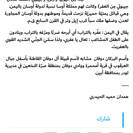
جيبوتي مِن العفر) وكانت لهم مملكة أوسا نسبة لدولة أوسان باليمن،
وهي قبائل يمنيّة حميريّة نزحت قديماً، وموطنهم بدولة أوسان المجاورة
لعدن، وضمّها ملك سبأ كرب إيل وتر في القرن السابع ق.م.
يقال في اليمن : عفّره بالتراب؛ أي أبرحه ضربًا ومرّغه بالتراب، وينادون
على الطفل المشاغب : تعال يا عفري، ولذا سمّيَ الجنّي الشديد القوي
بالعفريت.
وأسم البركان دوفان مشابه لأسم قبيلة آل دوفان القاطنة بأسفل جبال
العرقوب في قرية أمحمرة ووادي دوفان بمنطقة صرّة النخعين في مديرية
لودر بمحافظة أبين.
......
همدان حميد الحيدري
شارك