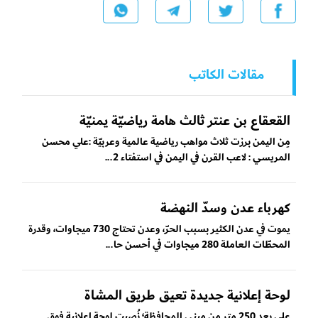
مقالات الكاتب
القعقاع بن عنتر ثالث هامة رياضيّة يمنيّة
مِن اليمن برزت ثلاث مواهب رياضية عالمية وعربيّة :علي محسن
المريسي : لاعب القرن في اليمن في استفتاء 2...
كهرباء عدن وسدّ النهضة
يموت في عدن الكثير بسبب الحرّ، وعدن تحتاج 730 ميجاوات، وقدرة
المحطّات العاملة 280 ميجاوات في أحسن حا...
لوحة إعلانية جديدة تعيق طريق المشاة
على بعد 250 متر مِن مبنى المحافظة؛ نُصِبت لوحة إعلانية فوق