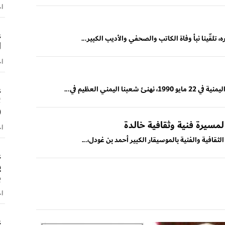
اخ
ع
، تلقّينا نبأ وفاة الكاتب والصحفي والأديب الكبير...
ا
اخ
ع
مني العظيم في...
ل
(
مسيرة فنية وثقافية خالدة
اخ
لثقافية والفنية بالموسيقار الكبير أحمد بن غودل،...
ع
ي
ب
اخ
ع