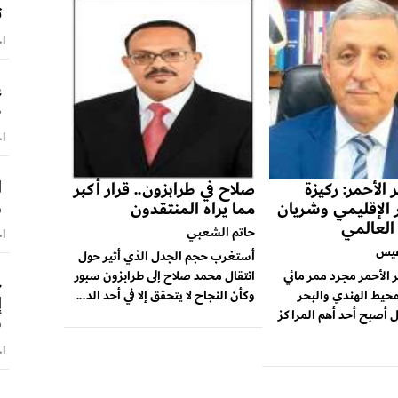
ت
اخ
ع
ط
اخ
ا
 الأحمر: ركيزة
صلاح في طرابزون.. قرار أكبر
و
ر الإقليمي وشريان
مما يراه المنتقدون
 العالمي
حاتم الشعبي
اخ
عيس
أستغرب حجم الجدل الذي أثير حول
ر الأحمر مجرد ممر مائي
انتقال محمد صلاح إلى طرابزون سبور
ح
محيط الهندي والبحر
وكأن النجاح لا يتحقق إلا في أحد الد...
 أصبح أحد أهم المراكز
س
اخ