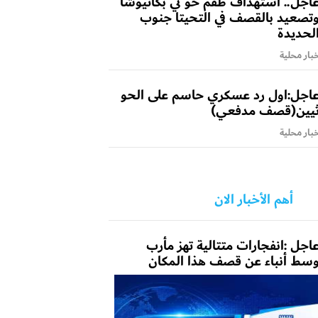
اجل.. استهداف طقم حو ثي بكاتيوشا
تصعيد بالقصف في التحيتا جنوب
لحديدة
بار محلية
اجل:اول رد عسكري حاسم على الحو
يين(قصف مدفعي)
بار محلية
أهم الأخبار الان
اجل :انفجارات متتالية تهز مأرب
سط أنباء عن قصف هذا المكان