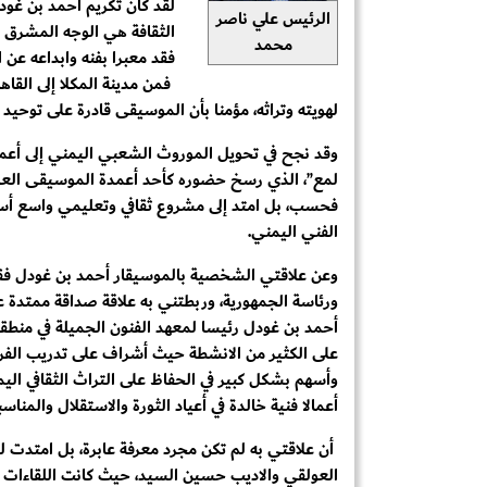
لقد كان تكريم أحمد بن غود
الرئيس علي ناصر
الثقافة هي الوجه المشرق ل
محمد
فقد معبرا بفنه وابداعه عن 
فمن مدينة المكلا إلى القاه
لهويته وتراثه، مؤمنا بأن الموسيقى قادرة على توحيد ا
وقد نجح في تحويل الموروث الشعبي اليمني إلى أعمال
لمع”، الذي رسخ حضوره كأحد أعمدة الموسيقى العربي
فحسب، بل امتد إلى مشروع ثقافي وتعليمي واسع أسهم
الفني اليمني.
وعن علاقتي الشخصية بالموسيقار أحمد بن غودل فقد إ
ورئاسة الجمهورية، وربطتني به علاقة صداقة ممتدة ع
أحمد بن غودل رئيسا لمعهد الفنون الجميلة في منطق
على الكثير من الانشطة حيث أشراف على تدريب الفر
وأسهم بشكل كبير في الحفاظ على التراث الثقافي اليم
أعمالا فنية خالدة في أعياد الثورة والاستقلال والمناس
أن علاقتي به لم تكن مجرد معرفة عابرة، بل امتدت 
العولقي والاديب حسين السيد، حيث كانت اللقاءات تتك