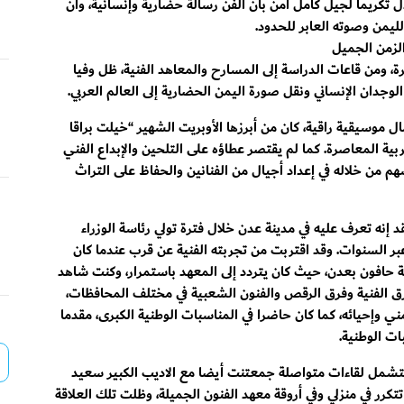
ل تكريما لجيل كامل آمن بأن الفن رسالة حضارية وإنسانية، وأن
ليمن وصوته العابر للحدود.
الزمن الجميل
رة، ومن قاعات الدراسة إلى المسارح والمعاهد الفنية، ظل وفيا
لوجدان الإنساني ونقل صورة اليمن الحضارية إلى العالم العربي.
 موسيقية راقية، كان من أبرزها الأوبريت الشهير “خيلت براقا
ة المعاصرة. كما لم يقتصر عطاؤه على التلحين والإبداع الفني
 من خلاله في إعداد أجيال من الفنانين والحفاظ على التراث
نه تعرف عليه في مدينة عدن خلال فترة تولي رئاسة الوزراء
بر السنوات. وقد اقتربت من تجربته الفنية عن قرب عندما كان
ة حافون بعدن، حيث كان يتردد إلى المعهد باستمرار، وكنت شاهد
ق الفنية وفرق الرقص والفنون الشعبية في مختلف المحافظات،
ني وإحيائه، كما كان حاضرا في المناسبات الوطنية الكبرى، مقدما
بات الوطنية.
لتشمل لقاءات متواصلة جمعتنت أيضا مع الاديب الكبير سعيد
رر في منزلي وفي أروقة معهد الفنون الجميلة، وظلت تلك العلاقة