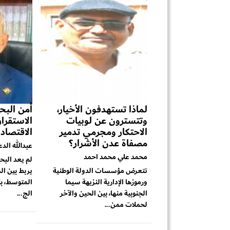
لماذا تستهدفون الأخيار،
أمن البحر
وتتسترون عن لوبيات
الاستقرا
الاحتكار ومجرمي تدمير
الاقتصاد
مصفاة عدن الأشرار؟
عبدالله الد
محمد علي محمد احمد
لم يعد البح
تتعرض مؤسسات الدولة الوطنية
يربط بين ال
ورموزها الإدارية النزيهة سيما
المتوسط، بل
الجنوبية منها، بين الحين والآخر
الج...
لحملات ممن...