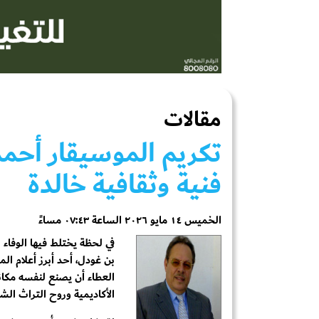
مقالات
تكريم الموسيقار أحم
فنية وثقافية خالدة
الخميس ١٤ مايو ٢٠٢٦ الساعة ٠٧:٤٣ مساءً
في لحظة يختلط فيها الوفاء ب
بن غودل، أحد أبرز أعلام ا
العطاء أن يصنع لنفسه مكانة
الأكاديمية وروح التراث الشع