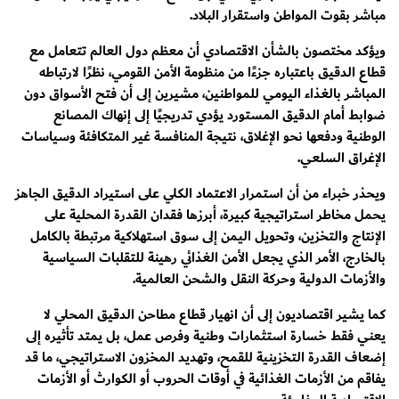
مباشر بقوت المواطن واستقرار البلاد.
ويؤكد مختصون بالشأن الاقتصادي أن معظم دول العالم تتعامل مع
قطاع الدقيق باعتباره جزءًا من منظومة الأمن القومي، نظرًا لارتباطه
المباشر بالغذاء اليومي للمواطنين، مشيرين إلى أن فتح الأسواق دون
ضوابط أمام الدقيق المستورد يؤدي تدريجيًا إلى إنهاك المصانع
الوطنية ودفعها نحو الإغلاق، نتيجة المنافسة غير المتكافئة وسياسات
الإغراق السلعي.
ويحذر خبراء من أن استمرار الاعتماد الكلي على استيراد الدقيق الجاهز
يحمل مخاطر استراتيجية كبيرة، أبرزها فقدان القدرة المحلية على
الإنتاج والتخزين، وتحويل اليمن إلى سوق استهلاكية مرتبطة بالكامل
بالخارج، الأمر الذي يجعل الأمن الغذائي رهينة للتقلبات السياسية
والأزمات الدولية وحركة النقل والشحن العالمية.
كما يشير اقتصاديون إلى أن انهيار قطاع مطاحن الدقيق المحلي لا
يعني فقط خسارة استثمارات وطنية وفرص عمل، بل يمتد تأثيره إلى
إضعاف القدرة التخزينية للقمح، وتهديد المخزون الاستراتيجي، ما قد
يفاقم من الأزمات الغذائية في أوقات الحروب أو الكوارث أو الأزمات