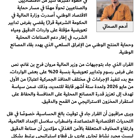
في خطوة اعتبرها كثير من الاقتصاديين
والصناعيين تحولًا مهمًا في مسار حماية
الاقتصاد الوطني، أصدرت وزارة المالية في
الحكومة الشرعية قرارًا يقضي بفرض تدابير
أدهم الصماتي
تعويضية مؤقتة على واردات الدقيق ومياه
الشرب، في إطار دعم الصناعات المحلية
وحماية المنتج الوطني من الإغراق السلعي الذي يهدد بقاء المصانع
الوطنية.
القرار، الذي جاء بتوجيهات من وزير المالية مروان فرج بن غانم، نص
على فرض رسوم وتدابير تعويضية بنسبة 20% على بعض الواردات،
مع بدء تنفيذ الإجراءات في مختلف المنافذ الجمركية اعتبارًا من الأول
من مايو 2026 ولمدة ستة أشهر قابلة للتمديد، وذلك ضمن سياسة
تهدف إلى تعزيز قدرة المصانع المحلية على المنافسة والحفاظ على
استقرار المخزون الاستراتيجي من القمح والدقيق.
ويرى مراقبون أن القرار جاء في توقيت بالغ الحساسية، خصوصًا في ظل
التحديات الاقتصادية المتصاعدة، واضطراب سلاسل الإمداد العالمية،
وارتفاع المخاوف المتعلقة بالأمن الغذائي، مؤكدين أن صناعة الدقيق
ليست مجرد نشاط تجاري عادي، بل قطاع استراتيجي يرتبط بشكل