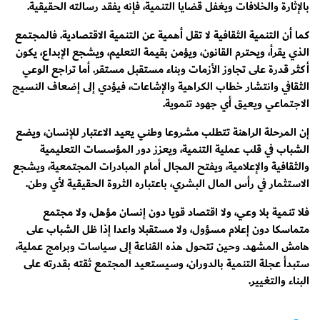
بالإثارة والخلافات ويغفل قضايا التنمية، فإنه يفقد رسالته الحقيقية.
كما أن التنمية الثقافية لا تقل أهمية عن التنمية الاقتصادية. فالمجتمع
الذي يقرأ، ويحترم القانون، ويؤمن بقيمة التعليم، ويشجع الإبداع، يكون
أكثر قدرة على تجاوز الأزمات وبناء مستقبل مستقر. أما تراجع الوعي
الثقافي وانتشار خطاب الكراهية والإشاعات، فيؤدي إلى إضعاف النسيج
الاجتماعي ويعيق أي جهود تنموية.
إن المرحلة الراهنة تتطلب مشروعا وطني يعيد الاعتبار للإنسان، ويضع
الشباب في قلب عملية التنمية، ويعزز دور المؤسسات التعليمية
والثقافية والإعلامية، ويفتح المجال أمام المبادرات المجتمعية، ويشجع
الاستثمار في رأس المال البشري، باعتباره الثروة الحقيقية لأي وطن.
فلا تنمية بلا وعي، ولا اقتصاد قويا دون إنسان مؤهل، ولا مجتمع
متماسكا دون إعلام مسؤول، ولا مستقبلا واعدا إذا ظل الشباب على
هامش المشهد. وحين تتحول هذه القناعة إلى سياسات وبرامج عملية،
ستبدأ عجلة التنمية بالدوران، وسيستعيد المجتمع ثقته بقدرته على
البناء والتغيير.