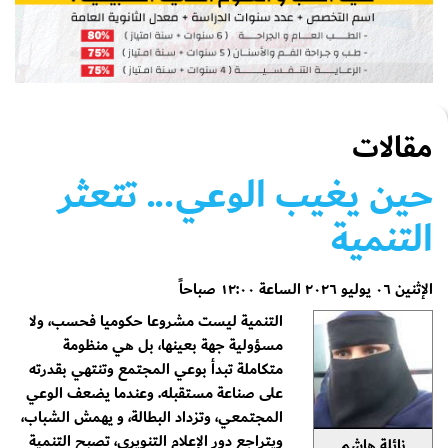
مقالات
حين يغيب الوعي... تتعثر
التنمية
الإثنين ٠٦ يوليو ٢٠٢٦ الساعة ١٢:٠٠ صباحاً
التنمية ليست مشروعا حكوميا فحسب، ولا
مسؤولية جهة بعينها، بل هي منظومة
متكاملة تبدأ بوعي المجتمع وتنتهي بقدرته
على صناعة مستقبله. وعندما يضعف الوعي
المجتمعي، وتزداد البطالة، و يهمش الشباب،
ويتراجع دور الإعلام التنويري، تصبح التنمية
نائلة هاشم