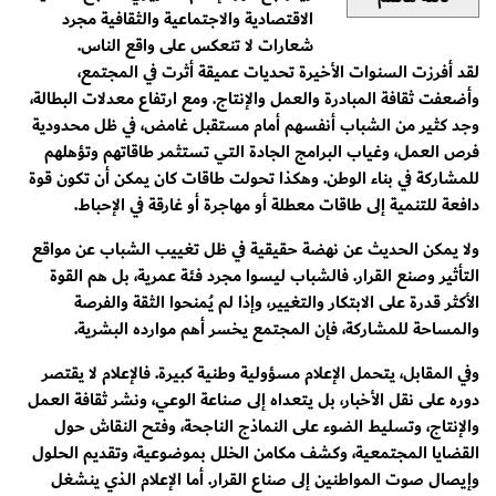
الاقتصادية والاجتماعية والثقافية مجرد
شعارات لا تنعكس على واقع الناس.
لقد أفرزت السنوات الأخيرة تحديات عميقة أثرت في المجتمع،
وأضعفت ثقافة المبادرة والعمل والإنتاج. ومع ارتفاع معدلات البطالة،
وجد كثير من الشباب أنفسهم أمام مستقبل غامض، في ظل محدودية
فرص العمل، وغياب البرامج الجادة التي تستثمر طاقاتهم وتؤهلهم
للمشاركة في بناء الوطن. وهكذا تحولت طاقات كان يمكن أن تكون قوة
دافعة للتنمية إلى طاقات معطلة أو مهاجرة أو غارقة في الإحباط.
ولا يمكن الحديث عن نهضة حقيقية في ظل تغييب الشباب عن مواقع
التأثير وصنع القرار. فالشباب ليسوا مجرد فئة عمرية، بل هم القوة
الأكثر قدرة على الابتكار والتغيير، وإذا لم يُمنحوا الثقة والفرصة
والمساحة للمشاركة، فإن المجتمع يخسر أهم موارده البشرية.
وفي المقابل، يتحمل الإعلام مسؤولية وطنية كبيرة. فالإعلام لا يقتصر
دوره على نقل الأخبار، بل يتعداه إلى صناعة الوعي، ونشر ثقافة العمل
والإنتاج، وتسليط الضوء على النماذج الناجحة، وفتح النقاش حول
القضايا المجتمعية، وكشف مكامن الخلل بموضوعية، وتقديم الحلول
وإيصال صوت المواطنين إلى صناع القرار. أما الإعلام الذي ينشغل