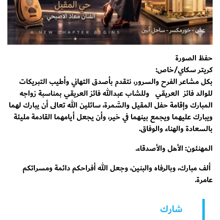
حفظ الصورة
كريتر سكاي/خاص:
بكل مشاعر الفرح والسرور، نتقدم بأصدق التهاني وأطيب التبريكات
للوالد فائز العريقي وللشاب عبدالله فائز العريقي بمناسبة زواجه
المبارك وإقامة حفل المقيل والسَّمرة، سائلين الله تعالى أن يبارك لهما
ويبارك عليهما ويجمع بينهما في خير، وأن يجعل أيامهما القادمة مليئة
بالسعادة والهناء والوفاق.
المهنئون: الأهل والأصدقاء.
ألف مبارك، وبالرفاه والبنين، وجعل الله أفراحكم دائمة ومسراتكم
عامرة.
شارك