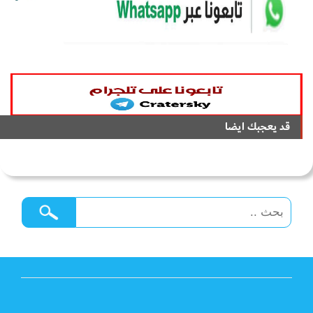
قد يعجبك ايضا