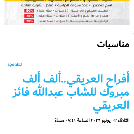
مناسبات
أفراح العريقي..ألف ألف
مبروك للشاب عبدالله فائز
العريقي
الثلاثاء ٠٢ يونيو ٢٠٢٦ الساعة ٠٧:٤١ مساءً