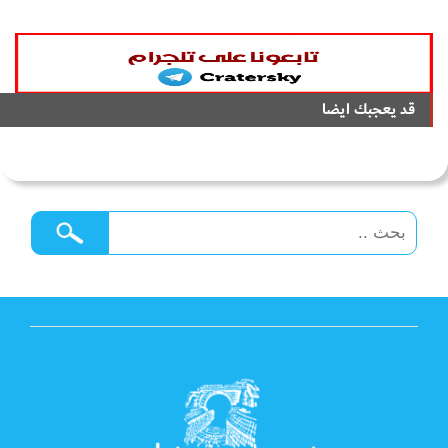
قد يعجبك ايضا