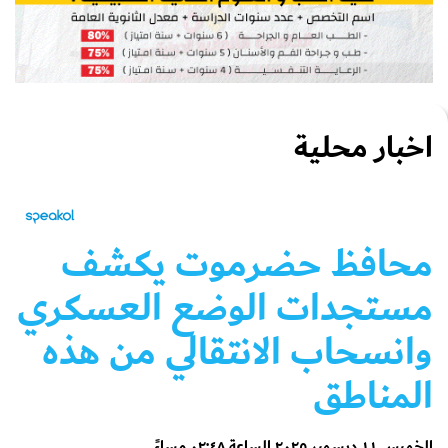
اخبار محلية
محافظ حضرموت يكشف
مستجدات الوضع العسكري
وانسحاب الانتقالي من هذه
المناطق
الخميس ١١ ديسمبر ٢٠٢٥ الساعة ٠٢:٤٨ مساءً