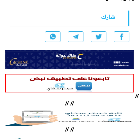
شارك
//
//
//
//
//