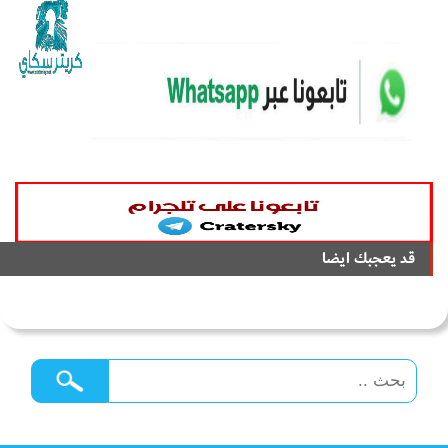
قد يعجبك ايضا