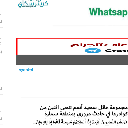
ل
م
اخ
م
ت
اخ
س
ا
اخ
ن
مجموعة هائل سعيد أنعم تنعى اثنين من
م
كوادرها في حادث مروري بمنطقة سمارة
اخ
(وَبَشِّرِ الصَّابِرِينَ الَّذِينَ إِذَا أَصَابَتْهُمْ مُصِيبَةٌ قَالُوا إِنَّا لِلَّهِ وَإِنّ...