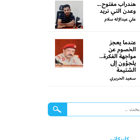
هندراب مفتوح...
وعدن التي نريد
علي عبدالإله سلام
عندما يعجز
الخصوم عن
مواجهة الفكرة…
يلجؤون إلى
الشتيمة
سعيد الحريري
كاريكاتير