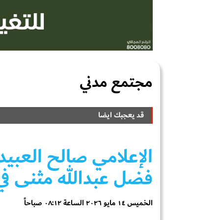
مجتمع مدني
قد يعجبك ايضا
الإعلامي صالح العبي
فضل عبدالله مثنى في
الخميس ١٤ مايو ٢٠٢٦ الساعة ٠٨:١٢ صباحاً