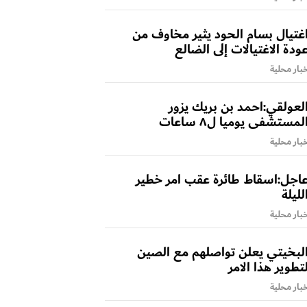
غتيال بسام الحود يثير مخاوف من
ودة الاغتيالات إلى الضالع
بار محلية
لعولقي:احمد بن بريك يزور
لمستشفى يوميا ل٨ ساعات
بار محلية
اجل:اسقاط طائرة عقب امر خطير
لليلة
بار محلية
لبخيتي يعلن تواصلهم مع الصين
تطوير هذا الامر
بار محلية