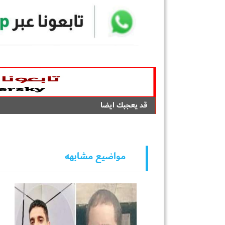
قد يعجبك ايضا
مواضيع مشابهه