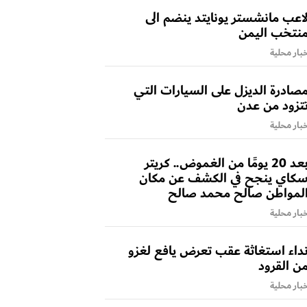
اعب مانشستر يونايتد ينضم الى
نتخب اليمن
بار محلية
صادرة الديزل على السيارات التي
تزود من عدن
بار محلية
بعد 20 يومًا من الغموض.. كريتر
كاي ينجح في الكشف عن مكان
لمواطن صالح محمد صالح
بار محلية
داء استغاثة عقب تعرض يافع لغزو
ن القرود
بار محلية