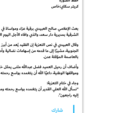
حفظ الصورة
كريتر سكاي:خاص
بعث الإعلامي صالح العبيدي برقية عزاء ومواساة في 
الشرقية بمديرية دار سعد، والذي وافاه الأجل اليوم 
وقال العبيدي في نص التعزية إن الفقيد يُعد من أبرز
الجنوبية، مشيرًا إلى ما قدمه من إسهامات نضالية وأد
بالعاصمة المؤقتة عدن.
وأضاف أن رحيل العميد فضل عبدالله مثنى يمثل خ
ومواقفها الوطنية، داعيًا الله أن يتغمده بواسع رحمت
وجاء في ختام التعزية:
“نسأل الله العلي القدير أن يتغمده بواسع رحمته ومغفر
إليه راجعون”.
شارك