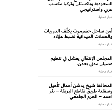
لسعودية وباكستان وتركيا مكسب
ربي واستراتيجي
بار محلية
من ساحل حضرموت يكثّف الدوريات
الحملات الميدانية لضبط هؤلاء
بار محلية
لمجلس الإنتقالي يفشل في تنظيم
صيان مدني بعدن.
بار محلية
لمحافظ شيخ يدشن أعمال تأهيل
سفلتة طريق تقاطع البريقة – بئر
حمد – الحرم الجامعي
بار محلية