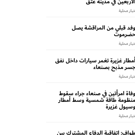
لأربعين في مدينة عتق
بار محلية
فد قبلي من المراقشة يصل
ضرموت
بار محلية
مطار غزيرة تغمر سيارات داخل نفق
سر مذبح بصنعاء
بار محلية
فاة امرأتين في صنعاء جراء سقوط
نظومة طاقة شمسية وسط أمطار
سيول غزيرة
بار محلية
واف: اتفاقية الدفاع المشترك بين