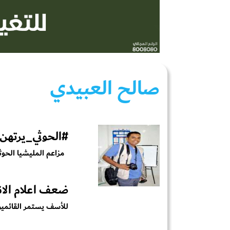
صالح العبيدي
#الحوثي_يرتهن
مزاعم المليشيا الحوثي
ضعف اعلام الان
للأسف يستمر القائمين 