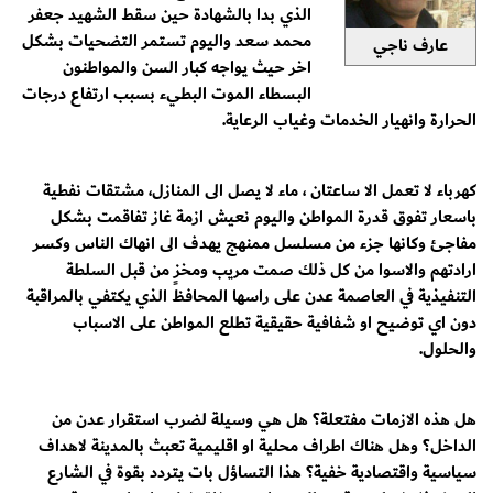
الذي بدا بالشهادة حين سقط الشهيد جعفر
محمد سعد واليوم تستمر التضحيات بشكل
عارف ناجي
اخر حيث يواجه كبار السن والمواطنون
البسطاء الموت البطيء بسبب ارتفاع درجات
الحرارة وانهيار الخدمات وغياب الرعاية.
كهرباء لا تعمل الا ساعتان ، ماء لا يصل الى المنازل، مشتقات نفطية
باسعار تفوق قدرة المواطن واليوم نعيش ازمة غاز تفاقمت بشكل
مفاجئ وكانها جزء من مسلسل ممنهج يهدف الى انهاك الناس وكسر
ارادتهم والاسوا من كل ذلك صمت مريب ومخزٍ من قبل السلطة
التنفيذية في العاصمة عدن على راسها المحافظ الذي يكتفي بالمراقبة
دون اي توضيح او شفافية حقيقية تطلع المواطن على الاسباب
والحلول.
هل هذه الازمات مفتعلة؟ هل هي وسيلة لضرب استقرار عدن من
الداخل؟ وهل هناك اطراف محلية او اقليمية تعبث بالمدينة لاهداف
سياسية واقتصادية خفية؟ هذا التساؤل بات يتردد بقوة في الشارع