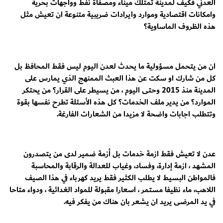
العدني فكيف لمدينة تمتلك ميناء ومصفاة نفط وواجهات بحرية
وامكانات اقتصادية وموارد وايرادات ضريبية متنوعة ان تعيش مثل
هذه الظروف الماساوية؟
ان من يتحمل مسؤولية ما يحدث لعدن اليوم ليس فقط المحافظ بل
كل من شارك او سكت عن هذا العبث الممنهج الذي يمارس على
المدينة منذ 2015 وحتى اليوم ، من يسيطر على القرار؟ من يحتكر
الموارد؟ من يدير ملف الخدمات؟ كل هذه الأسئلة تطرح نفسها بقوة
وتتطلب اجابات واضحة لا مزيدا من الشعارات الفارغة.
عدن لا تعيش فقط ازمة خدمات بل أزمة ضمير لدى من يتصدرون
المشهد ، ازمة إدارة، وفساد، وغياب للعدالة والرقابة والمحاسبة
فالمواطن البسيط لا يطلب الكثير فقط يريد كهرباء في هذا الصيف
اللاهب، ماء نظيفا مستمر ، اسعارا مقبولة للمواد الغدائية ، ودواء متاحا
في يد المرضى يريد ان يشعر بان هناك من يفكر فيه.