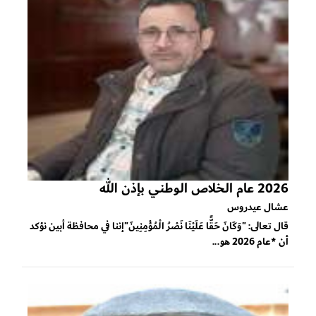
2026 عام الخلاص الوطني بإذن الله
عشال عيدروس
قال تعالى: "وَكَانَ حَقًّا عَلَيْنَا نَصْرُ الْمُؤْمِنِينَ"إننا في محافظة أبين نؤكد
أن *عام 2026 هو...