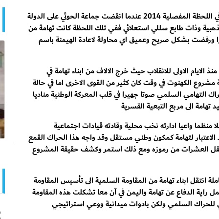
ومع ذلك لم تكن تهامة خانعة في اي مرحلة ولا سيما في اللحظة المفصلية 2014 عندما انقضت جماعة الحوثي على الدولة
ذهبية وذات طابع سللي استعلائي ففي تلك اللحظة كانت تهامة من
 ورفضت بشكل صريح وعميق اي محاولة لاعادة الهيمنة باسم
 الايام الاولى للانقلاب حيث خرج الالاف من ابناء تهامة في
شروع الكهنوت في وقت كان كثير من القوى الاخرى اما في حالة
اك التهامي السلمي صوتا جهيرا في قلب المعركة الوطنية مناديا
 تهامة الى مربع التبعية القسرية
 منظما واعيا ادارته نخب محلية وقادته قيادات اجتماعية
لاعتبار لتهامة كمكون وطني مستقل وقد واجه هذا الحراك القمع
اعتقل العشرات من رموزه ومع ذلك استمر وكشف حقيقة المشروع
ة انتقل ابناء تهامة من المقاومة السلمية الى تأسيس المقاومة
مل راية الدفاع عن تهامة واليمن في آن معا تشكلت هذه المقاومة
عي للحراك السلمي ولكن بادوات ميدانية ووعي استراتيجي
و