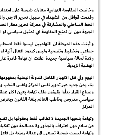
وخاضت المقاومة التهامية معارك شرسة على امتداد 
وقدمت قوافل من الشهداء في سبيل تحرير الارض والدف
الخط الساحلي والمشاركة في معركة تحرير مطار الحد
الجبهة دون ان تمنح المقاومة اي تمثيل سياسي او اع
واثبتت هذه المرحلة ان التهاميين ليسوا فقط اصحا
جماعي وتخطيط وتضحية وليس كردود افعال آنية او ت
ولادة لحالة سياسية جديدة اعلنت ان تهامة قادرة عل
الهضبة الزيدية.
‏اليوم وفي ظل الانهيار الكامل للدولة اليمنية بمفهوم
بناء يمن جديد عبر تدوير نفس المركز ونفس النخب ونف
وصناع القرار بدأوا يقرؤون ملف تهامة بعين اكثر ع
سياسي مدروس يخاطب العالم بلغة القانون ويعرض رؤية
المركز
وتهامة بنخبها الجديدة لا تطالب فقط بحقوقها بل ت
عن سلام دون اعتراف بالجذور ولا مصالحة دون تفكيك 
وتهامة ليست ضحية تسعى الى عدالة رمزية بل فاعل 