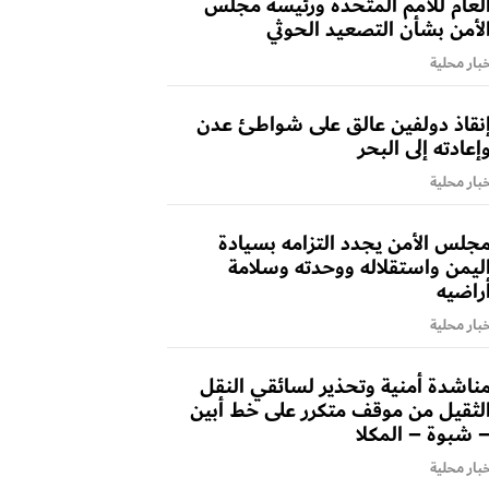
لعام للأمم المتحدة ورئيسة مجلس
لأمن بشأن التصعيد الحوثي
بار محلية
نقاذ دولفين عالق على شواطئ عدن
إعادته إلى البحر
بار محلية
جلس الأمن يجدد التزامه بسيادة
ليمن واستقلاله ووحدته وسلامة
راضيه
بار محلية
ناشدة أمنية وتحذير لسائقي النقل
لثقيل من موقف متكرر على خط أبين
 شبوة – المكلا
بار محلية