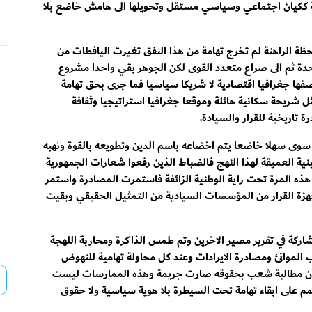
ة ككيان اجتماعي وسياسي مستقل وتحويلها الى هامش خاضع بلا
ظة الراهنة لم تخرج تهامة من هذا النفق تغيرت اليافطات من
وحدة ثم الى صراع متعدد القوى لكن الجوهر بقي واحدا مشروع
فها جغرافيا اقتصادية لا شريكا سياسيا فما جرى بحق تهامة
ل شريحة سكانية هائلة وموقعا جغرافيا استراتيجيا وثقافة
تاريخية للقرار والسيادة.
مة سوى سهلا خاضعا يتم اخضاعه باسم الدين وتطويعه بالقوة ونهبه
لبنية العميقة لهذا النهج فالضباط الذين رفعوا شعارات الجمهورية
ن هذه المرة تحت راية الوطنية الزائفة فاستمرت المصادرة واستمر
هزة القرار من المؤسسات السيادية من التمثيل الحقيقي وبقيت
اركة في تقرير مصير الاخرين وتم طمس الذاكرة ومحاربة اللهجة
الموانئ ومصادرة الايرادات وعند كل محاولة تهامية للنهوض
 وكأن مطالبة شعب بحقوقه صارت جريمة وهذه الممارسات ليست
م على ابقاء تهامة تحت السيطرة بلا هوية سياسية ولا حقوق