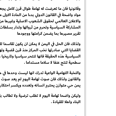
وقانونيا فان ما تعرضت له تهامة طوال قرن كامل يجع
مواد واضحة في القانون الدولي بدءا من المادة الاولى
والاعلان العالمي لحقوق الشعوب الاصلية وغيرها من 
المشاركة السياسية وتحرم من ثرواتها وتدار بسلطات غ
تقرير مصيرها بما يضمن كرامتها ووجودها
ولذلك فان الحل في اليمن لا يمكن ان يكون تقاسما ل
القضايا التي صادرتها نخب المركز منذ قرن قضية وته
السياسية هذه الحقيقة فانها تنتحر سياسيا وتاريخيا و
سطحية تنتج عنفا لا سلاما مستداما .
والنخبة التهامية الواعية تدرك انها ليست وحدها في ه
والقانون ولذلك فان صوت تهامة اليوم لم يعد صوت
يمن حي متوازن يحترم انسانه وتعدده ويكسر احتكار 
وليكن واضحا تهامة اليوم لا تطلب ترضية ولا تطالب 
البناء واهلا للقيادة .