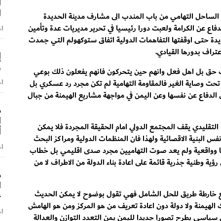
ا
ا
الساحل التهامي من باب المندب الى مشارف مدينة الحديدة
اع عن الكرامة ولعبت دورا رئيسيا في تحرير مديريات عدة وتأمين
اخ
يدة حتى اوقفتها التفاهمات الدولية اتفاق ستوكهولم التي جمدت
تراف بدورها القيادي.
إ
و
ب حق بل اهل فعل وانهم حين يتحركون فانهم يفعلون ذلك بوعي
اخ
حت وصاية الغير فالمقاومة التهامية لم تكن مجرد رد عسكري بل
ى الدفاع عن نفسها وعن اليمن في مواجهة مشاريع الهيمنة من جبال
م
ا
ها التقليدي يقف المجتمع الدولي امام الحقيقة المجردة فلا يمكن
أ
س البنية الاقصائية ولهذا فان المنظمات الدولية ومراكز البحث
اخ
مقا وواقعية ولم يعد صوت التهاميين مجرد صدى اقليمي بل خطاب
 وطنية جذرية قائمة على اعادة بناء الدولة من الاطراف لا من
م
ا
ضع خارطة طريق للحل الشامل فهي تقول بوضوح لا يمكن الحديث
–
الهيمنة ولا دولة دون اعادة تعريف من هو المركز ومن هو الهامش
اخ
سياسي يطرح تصورا جديدا لليمن يمن التعدد التوازن والعدالة