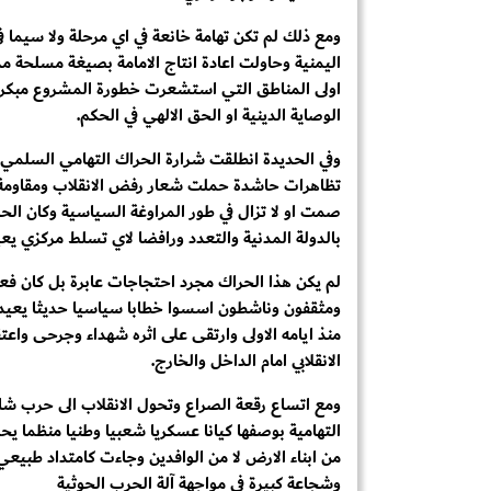
اليمنية وحاولت اعادة انتاج الامامة بصيغة مسلحة م
اولى المناطق التي استشعرت خطورة المشروع مبكرا
الوصاية الدينية او الحق الالهي في الحكم.
وفي الحديدة انطلقت شرارة الحراك التهامي السلمي منذ
تظاهرات حاشدة حملت شعار رفض الانقلاب ومقاومة م
صمت او لا تزال في طور المراوغة السياسية وكان الحر
بالدولة المدنية والتعدد ورافضا لاي تسلط مركزي يعيد
لم يكن هذا الحراك مجرد احتجاجات عابرة بل كان فعلا
ومثقفون وناشطون اسسوا خطابا سياسيا حديثا يعيد ا
منذ ايامه الاولى وارتقى على اثره شهداء وجرحى و
الانقلابي امام الداخل والخارج.
ومع اتساع رقعة الصراع وتحول الانقلاب الى حرب شامل
التهامية بوصفها كيانا عسكريا شعبيا وطنيا منظما يح
من ابناء الارض لا من الوافدين وجاءت كامتداد طبي
وشجاعة كبيرة في مواجهة آلة الحرب الحوثية