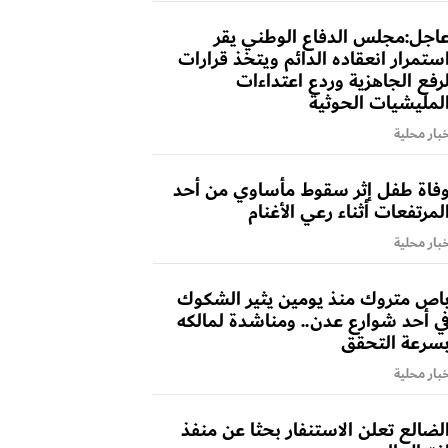
اجل:مجلس الدفاع الوطني يقر
ستمرار انعقاده الدائم ويتخذ قرارات
رفع الجاهزية وردع اعتداءات
لمليشيات الحوثية
بار محلية
فاة طفل إثر سقوط مأساوي من أحد
لمرتفعات أثناء رعي الأغنام
بار محلية
اص متروك منذ يومين يثير الشكوك
ي أحد شوارع عدن.. ومناشدة لمالكه
سرعة التحقق
بار محلية
لضالع تعلن الاستنفار بحثا عن منفذ