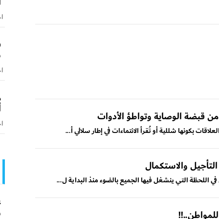
ا
اخ
ف
س
اخ
م
أ
 من قبضة الوصاية وتواطؤ الأدوات
اخ
ت بكونها شللية أو تُقرأ الانتماءات في إطار سلالي أ...
التأجيل والاستكمال
ي اللحظة التي ينشغل فيها الجميع بالضوء منذ البداية ل...
ع
و
لمواطن..!!