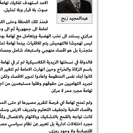
الامد استهدف تفكيك تهام
صوت بلا قرار وبلا تمثيل.
عبدالمجيد زبح
فمنذ تلك اللحظة وحتى اللح
امامة الى جمهورية ثم الى 
مركزي يستند الى نخب الهضبة ويتعامل مع تهامة بوص
ليس تهميشا فالتهميش يتم للاقليات بينما تهامة تمث
متجذرة بل هو اقصاء منهجي واستبعاد شامل ومصادرة 
فالدولة في نسختها الزيدية الكلاسيكية لم تر في تها
باسم الزكاة والخراج وحين انهارت الامامة لم تتغير ا
كانوا ابناء نفس المنظومة واعادوا تدوير الاقصاء ولك
تجريد التهاميين من حقوقهم وظلوا مستبعدين من اج
تهامة مجرد ممر لا مركز.
ولم تمنح تهامة اي فرصة لتقرير مصيرها او حتى المش
واقصاء النخبة وتجفيف التعليم وتجريف الارض وسلب 
كانت تواجه بالقمع بالتشكيك وبالاتهام بالانفصال
مجرد اختلالات ادارية بل تعبير عن نظام سياسي مصم
اقتصادية ولا وجود رمزي.