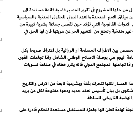
ل من حقها المشروع في تقرير المصير قضية قائمة مستندة الى
ع
ا
 من ميثاق الامم المتحدة والعهد الدولي للحقوق المدنية والسياسية
ل
الادوات القانونية التي تؤكد حين تقصى جماعة بشرية كبيرة من
ا
ير منتخبة وتمنع من التعبير الحر عن هويتها فان لها الحق في
اخ
لحصص بين الاطراف المسلحة او الوراثية بل اعترافا صريحا بكل
و
امة اليوم هي بوصلة الاصلاح الوطني الشامل واذا تجاهلت القوى
ا
اذا تجاهلها المجتمع الدولي فانه يكرر خطاه في صناعة تسويات
اخ
ذا المسار لكنها تتحرك بثقة وبشرعية نابعة من الارض والتاريخ
ب
 شكوى بل بيان تأسيس لعقد جديد ودعوة مفتوحة لكل من يريد
ف
الهضبة التاريخي للسلطة.
ب
بلجنة تهامة تعلن انها جاهزة للمستقبل مستعدة للحكم قادرة على
اخ
ا