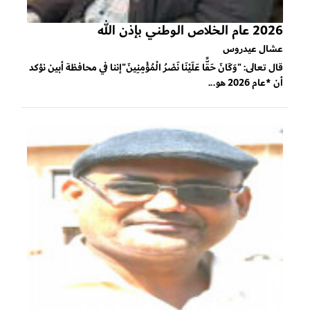
2026 عام الخلاص الوطني بإذن الله
عشال عيدروس
قال تعالى: "وَكَانَ حَقًّا عَلَيْنَا نَصْرُ الْمُؤْمِنِينَ"إننا في محافظة أبين نؤكد
أن *عام 2026 هو...