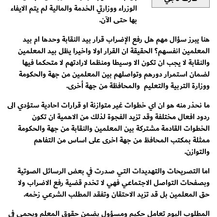
الوزراء ووزارتي الخدمة والمالية لم يتم الايفاء
بها حتى الآن.
هنا يبرز سؤال مهم هل رفع الإضراب قرار بيد النقابة وحدها ام بيد
المعلمين انفسهم؟ الحقيقة ان القرار اولا واخيرا يظل بيد المعلمين
والنقابة لا يجب ان تكون الا وسيطا ومنظما لارادتهم لا متحكما فيها
لضمان استمرار دورهم وتواصلهم بين المعلمين من جهة والحكومة
ووزارة التربية والتعليم والمحافظة من جهة أخرى.
ما نحذر منه هو ان اي خطوات غير متوازنة او قرارات احادية ستؤدي الى
ردود افعال مختلفة وقد تزيد الفجوة لذلك من الاهمية ان تكون
الخطوات القادمة مشتركة بين المعلمين والنقابة من جهة والحكومة
ممثلة بمكتب المحافظ من جهة اخرى على اساس من التفاهم
والتوازن.
اما التصريحات والتهديدات التي صدرت في بعض الرسائل الصوتية
وبصفحات التواصل الاجتماعي فهي لا تخدم قضية رفع الاضراب ولا
حق المعلمين بل قد تزيد الاحتقان وتفقد المطلب الشرعي زخمه.
المطلوب اليوم تعامل حكيم ومسؤول يضمن حقوق المعلم ويحمي في