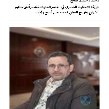
م.حسام حسين صالح
لم يَعُد التخطيط الحضري في العصر الحديث مُقتصراًعلى تنظيم
الشوارع وتوزيع المباني فحسب، بل أصبح رؤية...