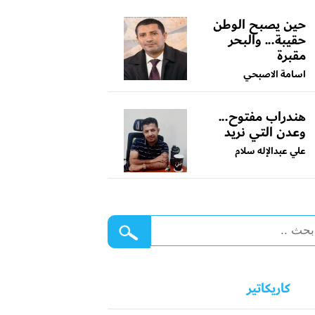
حين يصبح الوطن
حقيبة... والبحر
مقبرة
اسامة الاصبحي
هندراب مفتوح...
وعدن التي نريد
علي عبدالإله سلام
كاريكاتير