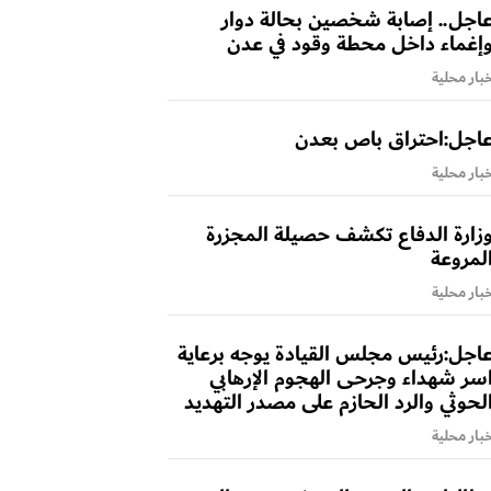
اجل.. إصابة شخصين بحالة دوار
إغماء داخل محطة وقود في عدن
بار محلية
اجل:احتراق باص بعدن
بار محلية
زارة الدفاع تكشف حصيلة المجزرة
لمروعة
بار محلية
اجل:رئيس مجلس القيادة يوجه برعاية
سر شهداء وجرحى الهجوم الإرهابي
لحوثي والرد الحازم على مصدر التهديد
بار محلية