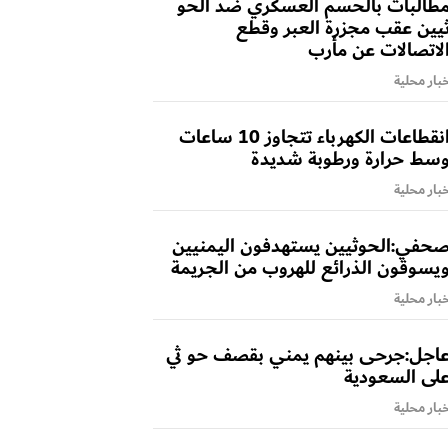
طالبات بالحسم العسكري ضد الحو
يين عقب مجزرة العبر وقطع
لاتصالات عن مأرب
بار محلية
انقطاعات الكهرباء تتجاوز 10 ساعات
سط حرارة ورطوبة شديدة
بار محلية
حفي:الحوثيين يستهدفون اليمنيين
يسوقون الذرائع للهروب من الجريمة
بار محلية
اجل:جرحى بينهم يمني بقصف حو ثي
لى السعودية
بار محلية