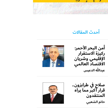
أحدث المقالات
أمن البحر الأحمر:
ركيزة الاستقرار
الإقليمي وشريان
الاقتصاد العالمي
عبدالله الدعيس
صلاح في طرابزون..
قرار أكبر مما يراه
المنتقدون
حاتم الشعبي