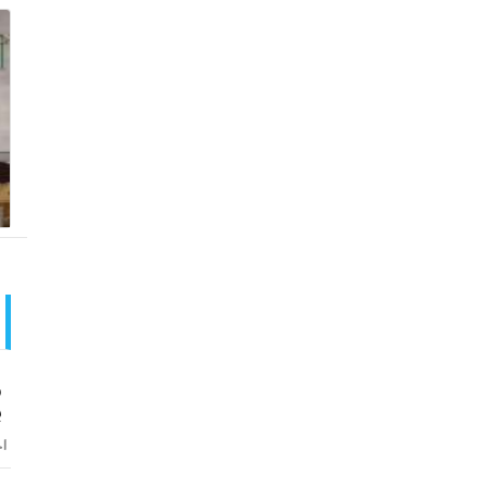
و
ب
اخ