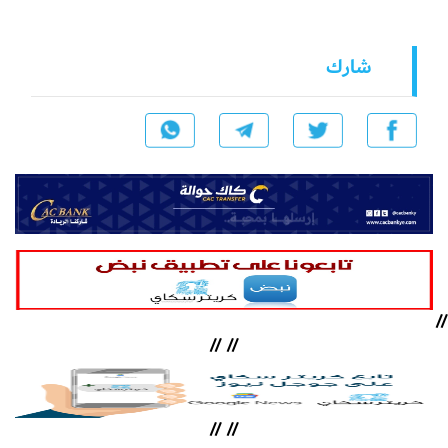
شارك
//
//
//
//
//