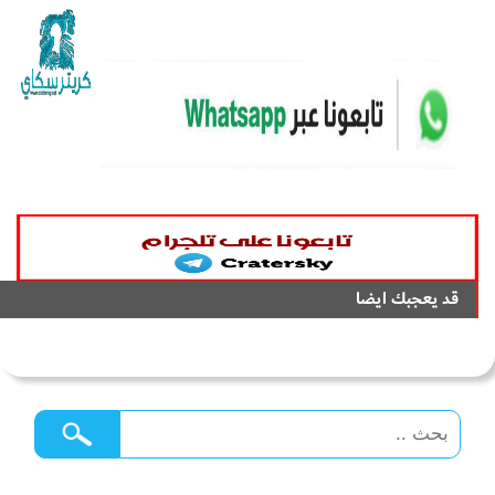
قد يعجبك ايضا