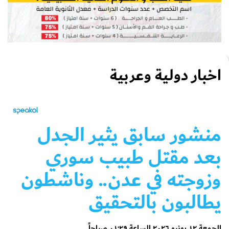
اخبار دولية وعربية
منشور سابق يثير الجدل
بعد مقتل طبيب سوري
وزوجته في عدن.. وناشطون
يطالبون بالتحقيق
الجمعة ١٢ يونيو ٢٠٢٦ الساعة ٠١:٢٩ صباحاً