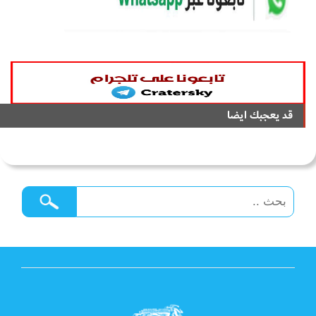
قد يعجبك ايضا