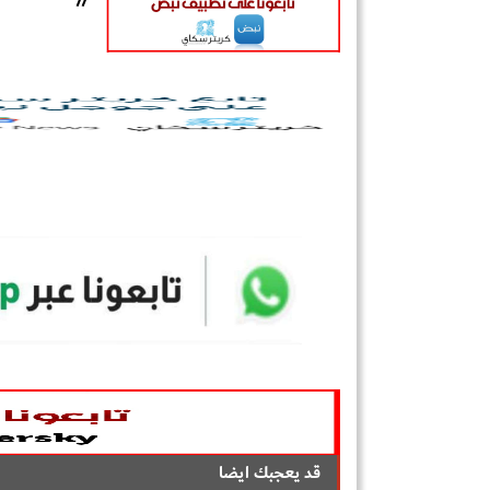
قد يعجبك ايضا