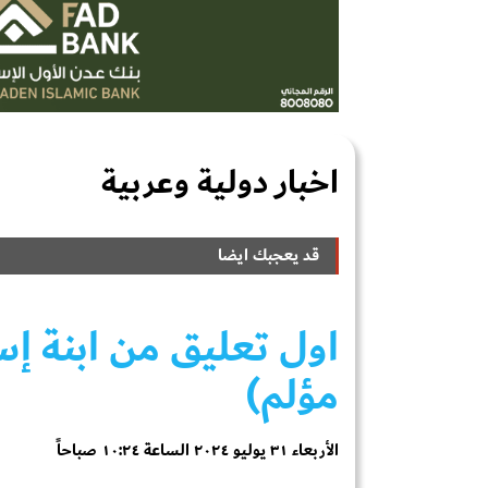
اخبار دولية وعربية
قد يعجبك ايضا
اول تعليق من ابنة إس
مؤلم)
الأربعاء ٣١ يوليو ٢٠٢٤ الساعة ١٠:٢٤ صباحاً