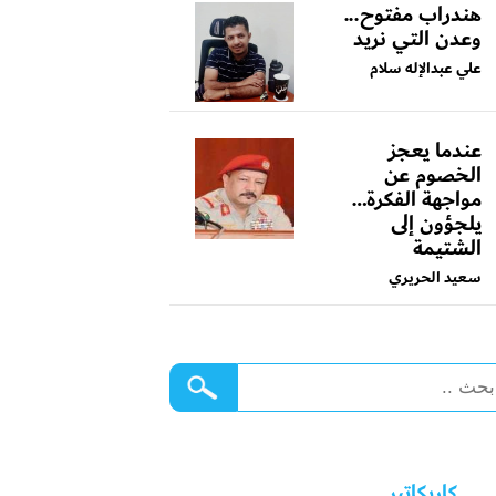
هندراب مفتوح...
وعدن التي نريد
علي عبدالإله سلام
عندما يعجز
الخصوم عن
مواجهة الفكرة…
يلجؤون إلى
الشتيمة
سعيد الحريري
كاريكاتير