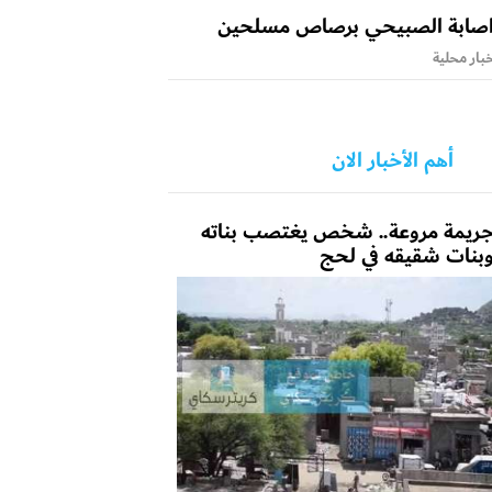
صابة الصبيحي برصاص مسلحين
بار محلية
أهم الأخبار الان
ريمة مروعة.. شخص يغتصب بناته
بنات شقيقه في لحج