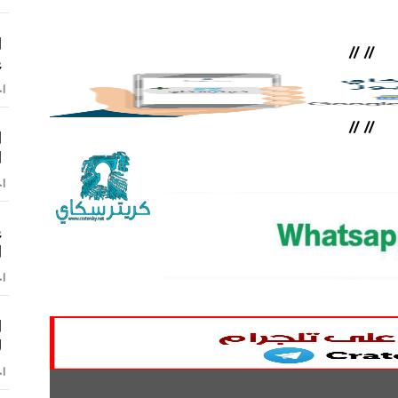
ا
//
//
ع
اخ
//
//
ا
ا
اخ
ع
ا
اخ
ا
ل
اخ