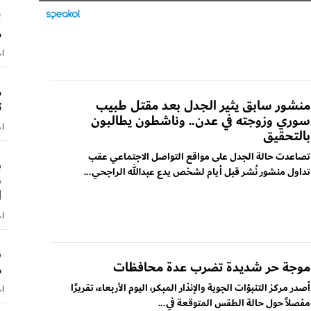
ل
م
اخ
م
منشور سابق يثير الجدل بعد مقتل طبيب
ت
سوري وزوجته في عدن.. وناشطون يطالبون
اخ
بالتحقيق
تصاعدت حالة الجدل على مواقع التواصل الاجتماعي عقب
تداول منشور نُشر قبل أيام لشخص يدع عبدالله الراجحي...
س
ا
اخ
ن
موجة حر شديدة تضرب عدة محافظات
م
أصدر مركز التنبؤات الجوية والإنذار المبكر، اليوم الأربعاء، تقريرًا
اخ
مفصلاً حول حالة الطقس المتوقعة في...