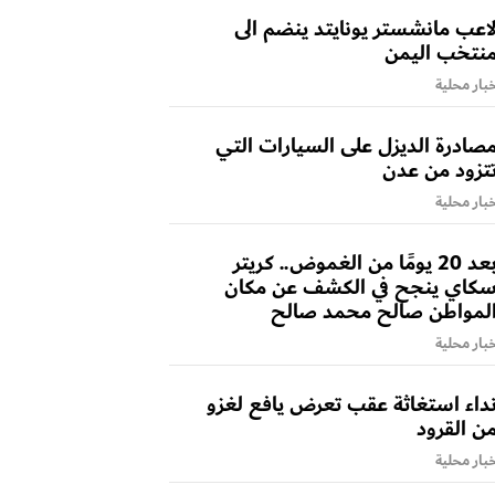
اعب مانشستر يونايتد ينضم الى
نتخب اليمن
بار محلية
صادرة الديزل على السيارات التي
تزود من عدن
بار محلية
بعد 20 يومًا من الغموض.. كريتر
كاي ينجح في الكشف عن مكان
لمواطن صالح محمد صالح
بار محلية
داء استغاثة عقب تعرض يافع لغزو
ن القرود
بار محلية