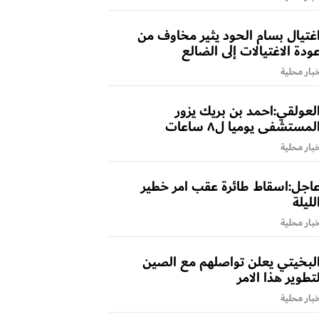
غتيال بسام الحود يثير مخاوف من
ودة الاغتيالات إلى الضالع
بار محلية
لعولقي:احمد بن بريك يزور
لمستشفى يوميا ل٨ ساعات
بار محلية
اجل:اسقاط طائرة عقب امر خطير
لليلة
بار محلية
لبخيتي يعلن تواصلهم مع الصين
تطوير هذا الامر
بار محلية