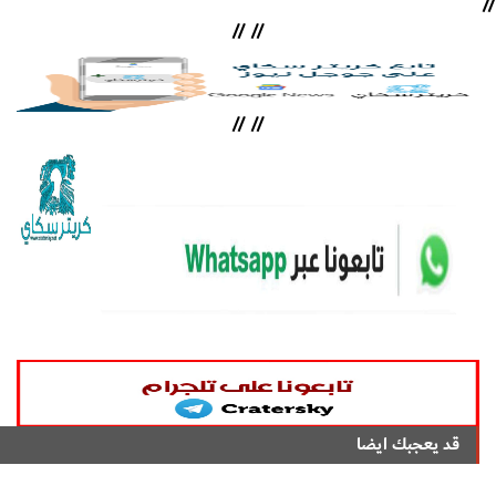
//
//
//
//
//
قد يعجبك ايضا