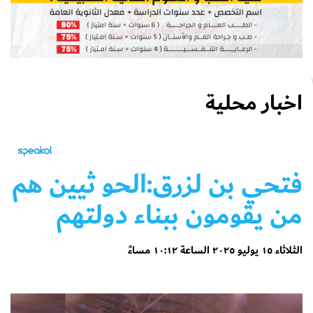
اخبار محلية
فتحي بن لزرق:الحو ثيين هم
من يقومون ببناء دولتهم
الثلاثاء ١٥ يوليو ٢٠٢٥ الساعة ١٠:١٢ مساءً