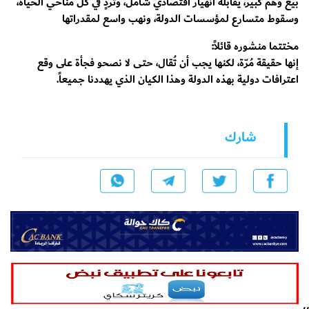
بيع وهم كبير، يقابله انهيار اقتصادي شامل، وتردٍ في كل مناحي الحياة،
وسقوط متسارع لمؤسسات الدولة، ونهب واسع لمقدراتها
مختتما منشوره قائلاً:
إنها حقيقة مُرّة، لكنها يجب أن تُقال، حتى لا نصحو فجأة على وقع
اعترافات دولية بهذه الدولة وهذا الكيان الذي يهددنا جميعاً.
شارك