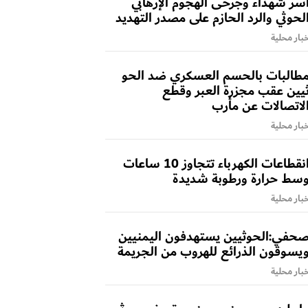
سر شهداء وجرحى الهجوم الإرهابي
لحوثي والرد الحازم على مصدر التهديد
بار محلية
طالبات بالحسم العسكري ضد الحو
يين عقب مجزرة العبر وقطع
لاتصالات عن مأرب
بار محلية
انقطاعات الكهرباء تتجاوز 10 ساعات
سط حرارة ورطوبة شديدة
بار محلية
حفي:الحوثيين يستهدفون اليمنيين
يسوقون الذرائع للهروب من الجريمة
بار محلية