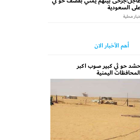
اجل:جرحى بينهم يمني بقصف حو ثي
لى السعودية
بار محلية
أهم الأخبار الان
شد حو ثي كبير صوب اكبر
لمحافظات اليمنية