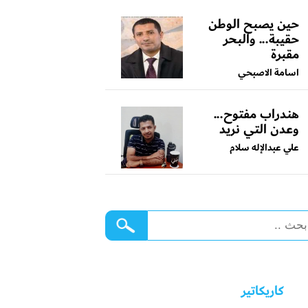
حين يصبح الوطن
حقيبة... والبحر
مقبرة
اسامة الاصبحي
هندراب مفتوح...
وعدن التي نريد
علي عبدالإله سلام
كاريكاتير