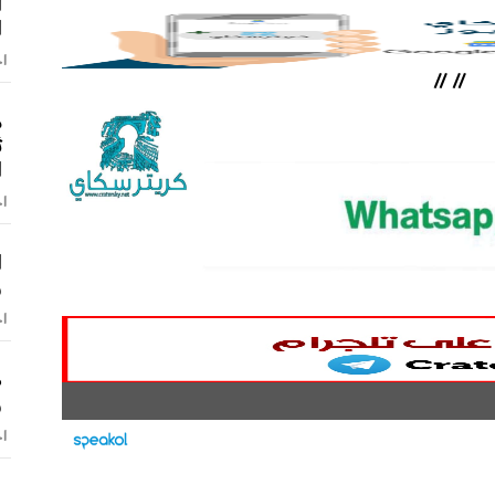
ا
ا
اخ
//
//
م
ث
ا
اخ
و
اخ
ص
و
اخ