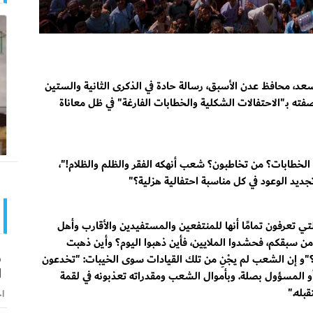
عد، محافظ عدن الأسبق، رسالة حادة في الذكرى الثانية والستين
فته بـ"الاحتفالات الشكلية والخطابات الفارغة" في ظل معاناة
 الخطابات؟ من تخاطبون؟ شعب أنهكه الفقر والظلم والظلام!"،
ديد الوعود في كل مناسبة احتفالية هزلية؟"
ي تعرفون تمامًا أنها للمنتفعين والمستفيدين والأقارب وأهل
من سبقكم، فحشدوا الملايين، فأين ذهبوا اليوم؟ وأين ذهبت
ش
م؟"و إن الشعب لم يجْنِ من تلك القيادات سوى الخيبات: "تخدعون
ا
 أو المسؤول بصلة. وبأموال الشعب ومقدراته تعذبونه في لقمة
بله."
اخ