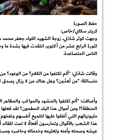
حفظ الصورة
كريتر سكاي/خاص:
وجهت كوثر شاذلي، زوجة الشهيد اللواء جعفر محمد س
لثورة الرابع عشر من أكتوبر، انتقدت فيها بشدة ما وص
الناس المتصاعدة.
وقالت شاذلي: "ألم تكتفوا من الكلام؟ من الوعود؟ من
متسائلة: "من تُعدّون؟ وهل هناك من لا يزال يصدق تج
وأضافت: "ألم تكتفوا بالحشود والمواكب والمظاهر الت
المنطقة؟! ومن أموال هذا البلد المطحون؟ لقد فعلها 
مليونياتهم التي أنفقوا عليها لتلميع أنفسهم ونفخه
هذا الشعب بالأقوال وتمارسون أفعالًا لا تمت للقائد
عيشه وصحته وأمنه وتعليمه وخدماته وحاضره ومستق