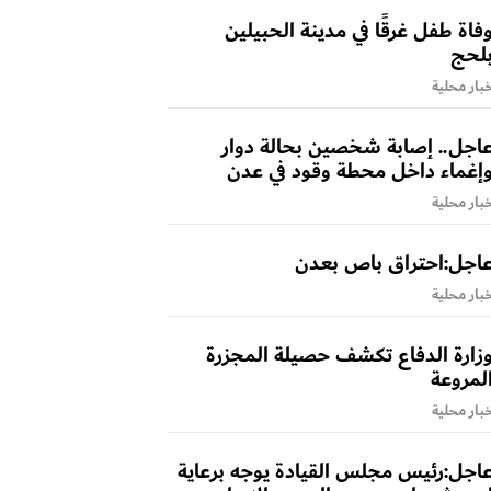
فاة طفل غرقًا في مدينة الحبيلين
لحج
بار محلية
اجل.. إصابة شخصين بحالة دوار
إغماء داخل محطة وقود في عدن
بار محلية
اجل:احتراق باص بعدن
بار محلية
زارة الدفاع تكشف حصيلة المجزرة
لمروعة
بار محلية
اجل:رئيس مجلس القيادة يوجه برعاية