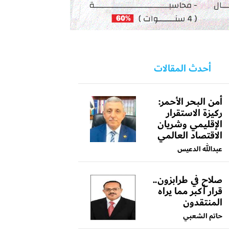
أحدث المقالات
أمن البحر الأحمر:
ركيزة الاستقرار
الإقليمي وشريان
الاقتصاد العالمي
عبدالله الدعيس
صلاح في طرابزون..
قرار أكبر مما يراه
المنتقدون
حاتم الشعبي