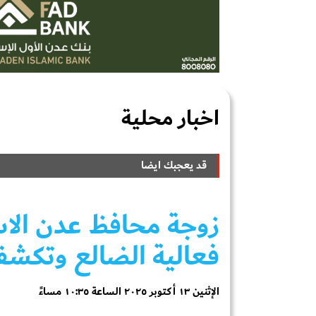
اخبار محلية
قد يعجبك ايضا
زوجة محافظ عدن الاس
فعالية الضالع وتكشف 
الإثنين ١٣ أكتوبر ٢٠٢٥ الساعة ١٠:٣٥ مساءً