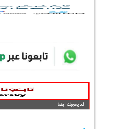
قد يعجبك ايضا