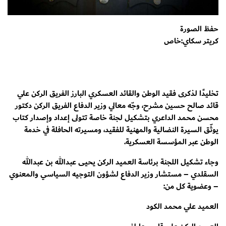
حفظ الصورة
كريتر سكاي:خاص
تخليدًا لذكرى فقيد الوطن والقائد العسكري البارز الفريق الركن علي
قائد صالح حسين مشرح، وجّه معالي وزير الدفاع الفريق الركن دكتور
محسن محمد الداعري بتشكيل لجنة خاصة تتولى إعداد وإصدار كتاب
يوثّق السيرة النضالية والمهنية للفقيد، ومسيرته الحافلة في خدمة
الوطن عبر المؤسسة العسكرية.
وجاء تشكيل اللجنة برئاسة العميد الركن يحيى عبدالله بن عبدالله
السقلدي – مستشار وزير الدفاع لشؤون التوجيه السياسي والمعنوي
– وعضوية كل من:
العميد علي محمد الكود