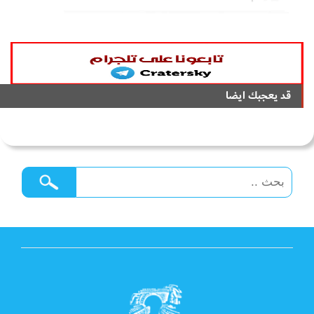
قد يعجبك ايضا