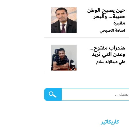
حين يصبح الوطن
حقيبة... والبحر
مقبرة
اسامة الاصبحي
هندراب مفتوح...
وعدن التي نريد
علي عبدالإله سلام
كاريكاتير