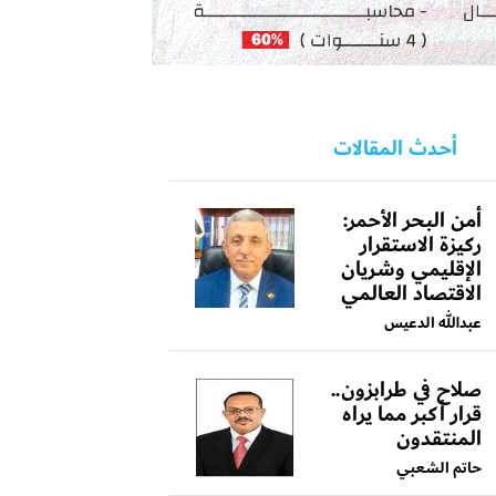
أحدث المقالات
أمن البحر الأحمر:
ركيزة الاستقرار
الإقليمي وشريان
الاقتصاد العالمي
عبدالله الدعيس
صلاح في طرابزون..
قرار أكبر مما يراه
المنتقدون
حاتم الشعبي