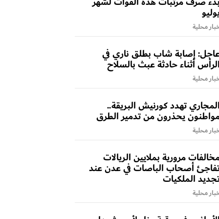
دء صرف مرتبات هذه القوات لشهر
وليو
بار محلية
اجل: إصابة شاب بطلق ناري في
لرأس أثناء حادثة عبث بالسلاح
بار محلية
لمجاري تهدد كورنيش البريقة..
واطنون يحذرون من تدمير الطرق
بار محلية
خالفات مرورية بملايين الريالات
فاجئ أصحاب الباصات في عدن عند
جديد الملكيات
بار محلية