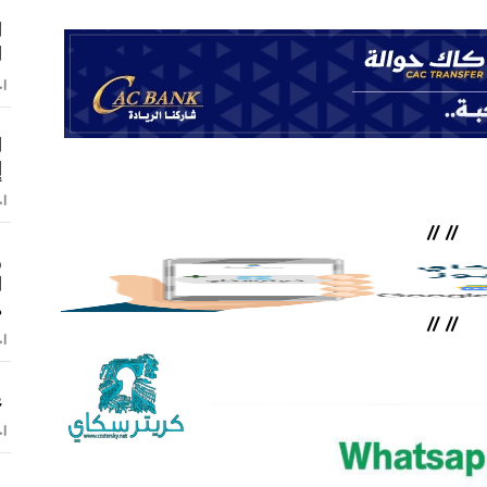
ا
ا
اخ
ا
إ
اخ
//
//
و
ا
ه
//
//
اخ
ع
اخ