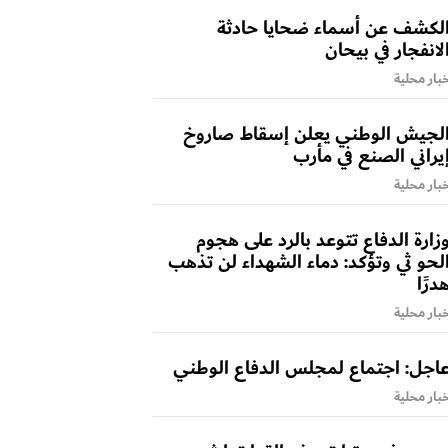
لكشف عن أسماء ضحايا حادثة
لانفجار في بيحان
بار محلية
لجيش الوطني يعلن إسقاط صاروخ
يراني الصنع في مأرب
بار محلية
زارة الدفاع تتوعد بالرد على هجوم
لحو ثي وتؤكد: دماء الشهداء لن تذهب
درًا
بار محلية
اجل: اجتماع لمجلس الدفاع الوطني
بار محلية