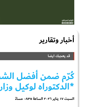
أخبار وتقارير
قد يعجبك ايضا
كُرّم ضمن أفضل الشخ
*الدكتوراه لوكيل وزار
السبت ١٧ يناير ٢٠٢٦ الساعة ٠٨:٣٥ مساءً