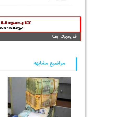
قد يعجبك ايضا
مواضيع مشابهه