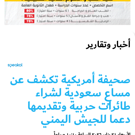
أخبار وتقارير
صحيفة أمريكية تكشف عن
مساعٍ سعودية لشراء
طائرات حربية وتقديمها
دعما للجيش اليمني
الأربعاء ٢١ يناير ٢٠٢٦ الساعة ١٠:١٠ صباحاً