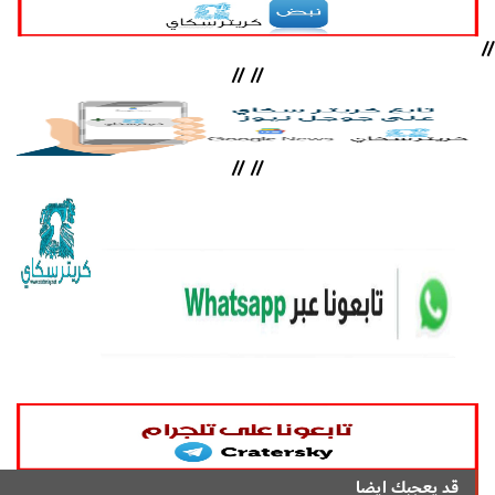
//
//
//
//
//
قد يعجبك ايضا