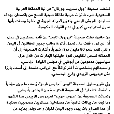
كشفت صحيفة "وول ستريت جورنال" عن نية المملكة العربية
السعودية شراء طائرات حربية مقاتلة صينية الصنع من باكستان، بهدف
تسليمها للجيش اليمني وتعزيز قدراته الجوية، في خطوة وصفت بأنها
تحول استراتيجي كبير في دعم القوات الحكومية.
من جانبها، نقلت صحيفة "نيويورك تايمز" عن قادة عسكريين في عدن،
أن الرياض وافقت على تحمل فاتورة رواتب جميع المقاتلين في اليمن،
والتي تقدر بنحو 80 مليون دولار شهرياً. وأشارت الصحيفة إلى أن
المملكة تسعى لتقليص نفوذ حليفتها الإمارات من خلال عزل
سياسيين مدعومين من أبوظبي في مجلس القيادة الرئاسي،
واستبدالهم بشخصيات أكثر توافقاً مع الرياض، ملمحة إلى أسماء بارزة
مثل عيدروس الزبيدي وفرج البحسني.
وفي تقرير مطول لصحيفة "لوس أنجلوس تايمز"، وُصف ما جرى مؤخراً
بـ "نقطة الانفجار" في الخصومة المتزايدة بين الرياض وأبوظبي.
وتحدثت الصحيفة عن "هروب جريء" لعيدروس الزبيدي هذا الشهر،
وما تبعه من بيانات غاضبة من مسؤولين عسكريين سعوديين، معتبرة
أن هذا الصراع بات يهدد وجود اليمن ككيان واحد وينذر بمزيد من