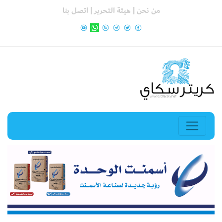
من نحن |
هيئة التحرير |
اتصل بنا