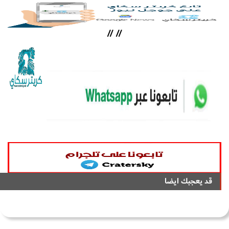
//
//
قد يعجبك ايضا