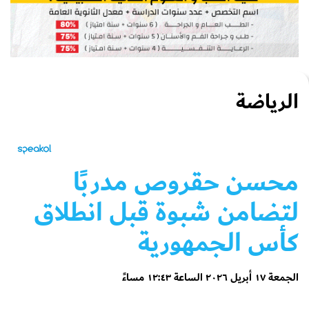
الرياضة
محسن حقروص مدربًا
لتضامن شبوة قبل انطلاق
كأس الجمهورية
الجمعة ١٧ أبريل ٢٠٢٦ الساعة ١٢:٤٣ مساءً