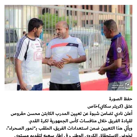
حفظ الصورة
عتق (كريتر سكاي)خاص
أعلن نادي تضامن شبوة عن تعيين المدرب الكابتن محسن حقروص
لقيادة الفريق خلال منافسات كأس الجمهورية لكرة القدم.
ويأتي هذا التعيين ضمن استعدادات الفريق، الملقب بـ“نمور الصحراء”،
لخوض الاستحقاق الكروي الوطني، في إطار سعيه لتقديم مستوى