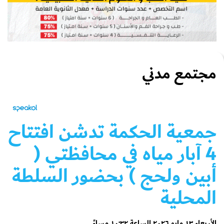
مجتمع مدني
جمعية الحكمة تدشن افتتاح
4 آبار مياه في محافظتي (
أبين ولحج ) بحضور السلطة
المحلية
الأربعاء ١٣ مايو ٢٠٢٦ الساعة ١٠:٣٢ مساءً