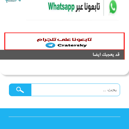
قد يعجبك ايضا