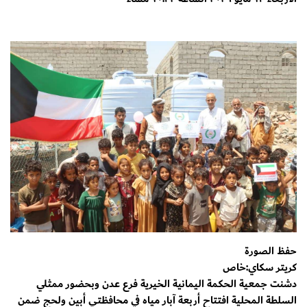
حفظ الصورة
كريتر سكاي:خاص
دشنت جمعية الحكمة اليمانية الخيرية فرع عدن وبحضور ممثلي
السلطة المحلية افتتاح أربعة آبار مياه في محافظتي أبين ولحج ضمن