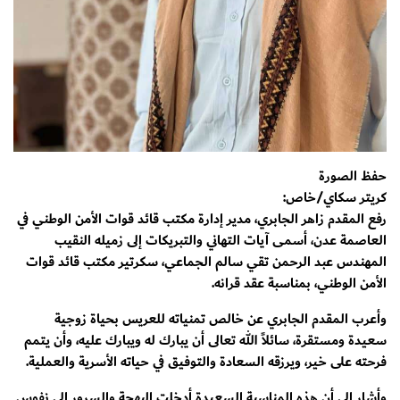
حفظ الصورة
كريتر سكاي/خاص:
رفع المقدم زاهر الجابري، مدير إدارة مكتب قائد قوات الأمن الوطني في
العاصمة عدن، أسمى آيات التهاني والتبريكات إلى زميله النقيب
المهندس عبد الرحمن تقي سالم الجماعي، سكرتير مكتب قائد قوات
الأمن الوطني، بمناسبة عقد قرانه.
وأعرب المقدم الجابري عن خالص تمنياته للعريس بحياة زوجية
سعيدة ومستقرة، سائلاً الله تعالى أن يبارك له ويبارك عليه، وأن يتمم
فرحته على خير، ويرزقه السعادة والتوفيق في حياته الأسرية والعملية.
وأشار إلى أن هذه المناسبة السعيدة أدخلت البهجة والسرور إلى نفوس