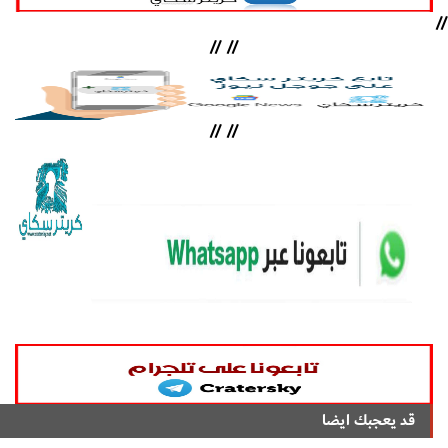
//
//
//
//
//
قد يعجبك ايضا