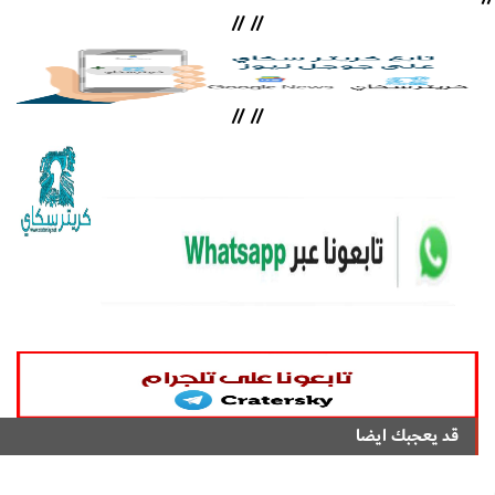
//
//
//
//
قد يعجبك ايضا