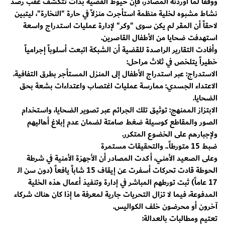
​ووفقاً لما أوردته المصادر، فإن خيوط القضية بدأت تتكشف عقب رصد
نشاط مشبوه لخلية منظمة استأجرت منزلاً في حارة "النخارة"، ليتبين
لاحقاً أن المقر لم يكن سوى "وكر" لإدارة عمليات استدراج واسعة
استهدفت ضحايا من الأطفال القاصرين.
​وأفادت التقارير الراصدة للقضية أن الشبكة اتبعت أسلوباً إجرامياً
خطيراً يتلخص في ثلاث مراحل:
​الاستدراج: عبر استدراج الأطفال إلى المنزل المستأجر بطرق التفافية.
​الاعتداء الجسدي: ممارسة عمليات اغتصاب واعتداءات بشعة بحق
الضحايا.
​الابتزاز الممنهج: توثيق تلك الجرائم عبر تصوير الضحايا، واستخدام
الصور والمقاطع كوسيلة ضغط صامتة لضمان عدم إبلاغ أهاليهم
ولإجبارهم على الخضوع المتكرر.
​ضبط 15 متورطاً.. والتحقيقات مستمرة
​وعلى الصعيد الأمني، أكدت المصادر أن الأجهزة الأمنية في شرطة
الحوطة قادت تحركات أسفرت عن إيقاف 15 شاباً يافعاً (دون سن الـ
17 عاماً) ثبت تورطهم المباشر في إدارة وتنفيذ أعمال هذه الخلية
المدفوعة، فيما لا تزال التحريات جارية لمعرفة ما إذا كان هناك شركاء
آخرون أو محرضون خلف الكواليس.
​تعتيم ومطالبات بالعدالة: