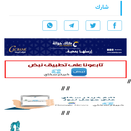
شارك
//
//
//
//
//