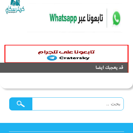
قد يعجبك ايضا