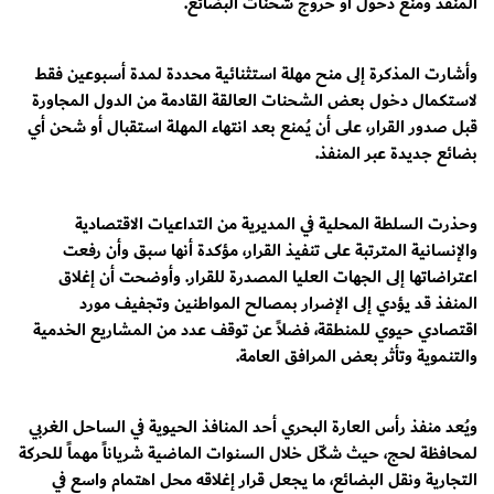
المنفذ ومنع دخول أو خروج شحنات البضائع.
وأشارت المذكرة إلى منح مهلة استثنائية محددة لمدة أسبوعين فقط
لاستكمال دخول بعض الشحنات العالقة القادمة من الدول المجاورة
قبل صدور القرار، على أن يُمنع بعد انتهاء المهلة استقبال أو شحن أي
بضائع جديدة عبر المنفذ.
وحذرت السلطة المحلية في المديرية من التداعيات الاقتصادية
والإنسانية المترتبة على تنفيذ القرار، مؤكدة أنها سبق وأن رفعت
اعتراضاتها إلى الجهات العليا المصدرة للقرار. وأوضحت أن إغلاق
المنفذ قد يؤدي إلى الإضرار بمصالح المواطنين وتجفيف مورد
اقتصادي حيوي للمنطقة، فضلاً عن توقف عدد من المشاريع الخدمية
والتنموية وتأثر بعض المرافق العامة.
ويُعد منفذ رأس العارة البحري أحد المنافذ الحيوية في الساحل الغربي
لمحافظة لحج، حيث شكّل خلال السنوات الماضية شرياناً مهماً للحركة
التجارية ونقل البضائع، ما يجعل قرار إغلاقه محل اهتمام واسع في