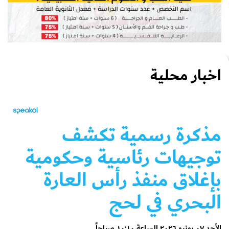
اخبار محلية
مذكرة رسمية تكشف
توجيهات رئاسية وحكومية
بإغلاق منفذ رأس العارة
البحري في لحج
الأحد ٠٧ يونيو ٢٠٢٦ الساعة ١٠:١٠ صباحاً