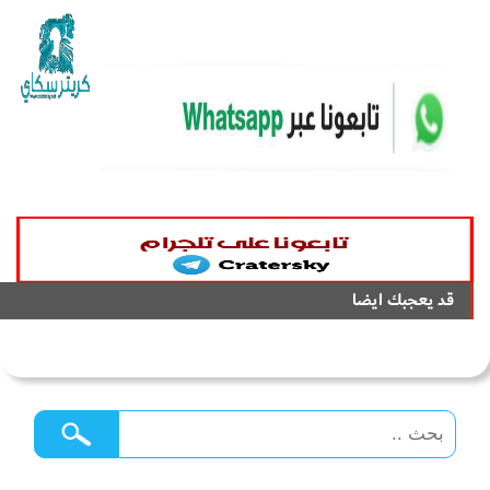
قد يعجبك ايضا