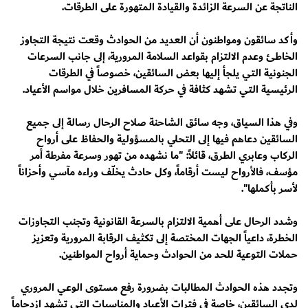
الناتجة عن السرعة الزائدة والقيادة المتهورة على الطرقات.
وأكد سائقون ومواطنون أن العديد من الحوادث وقعت نتيجة التجاوز
الخاطئ وعدم الالتزام بقواعد السلامة المرورية، إلى جانب السرعات
الجنونية التي يلجأ إليها بعض السائقين، خصوصاً في الطرقات
الرئيسية التي تشهد كثافة في حركة المسافرين خلال مواسم الأعياد.
وفي هذا السياق، وجه سائق الشاحنة صلاح الرحال رسالة إلى جميع
السائقين دعاهم فيها إلى التحلي بالمسؤولية والحفاظ على أرواح
الركاب وعابري الطرق، قائلاً: "ما نشهده من تهور وسرعة مفرطة أمر
مؤسف، فالأرواح ليست أرقاماً، وكل حادث يخلّف وراءه مآسي وأحزاناً
لأسر بأكملها".
وشدد الرحال على أهمية الالتزام بالسرعة القانونية وتجنب التجاوزات
الخطرة، داعياً الجهات المختصة إلى تكثيف الرقابة المرورية وتعزيز
حملات التوعية للحد من الحوادث وحماية أرواح المواطنين.
وتجدد هذه الحوادث المطالبات بضرورة رفع مستوى الوعي المروري
لدى السائقين، خاصة في فترات الأعياد والمناسبات التي تشهد ازدحاماً