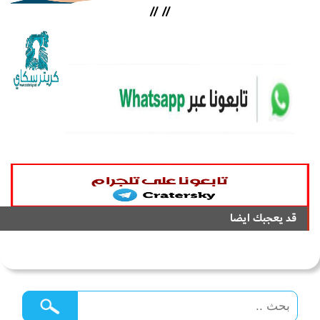
//
//
قد يعجبك ايضا