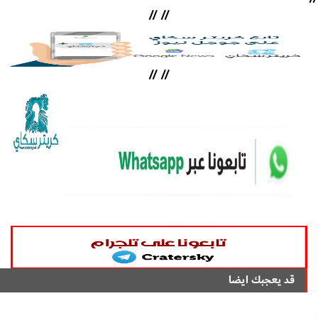
//
//
//
//
قد يعجبك ايضا