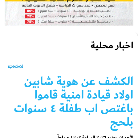
اخبار محلية
الكشف عن هوية شابين
اولاد قيادة امنية قاموا
باغتص اب طفلة ٤ سنوات
بلحج
الأحد ٠٧ يونيو ٢٠٢٦ الساعة ١١:٠٢ صباحاً