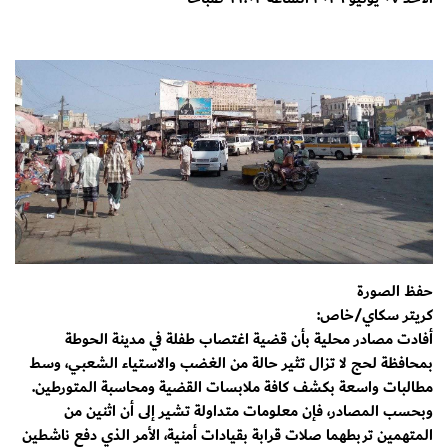
حفظ الصورة
كريتر سكاي/خاص:
أفادت مصادر محلية بأن قضية اغتصاب طفلة في مدينة الحوطة
بمحافظة لحج لا تزال تثير حالة من الغضب والاستياء الشعبي، وسط
مطالبات واسعة بكشف كافة ملابسات القضية ومحاسبة المتورطين.
وبحسب المصادر، فإن معلومات متداولة تشير إلى أن اثنين من
المتهمين تربطهما صلات قرابة بقيادات أمنية، الأمر الذي دفع ناشطين