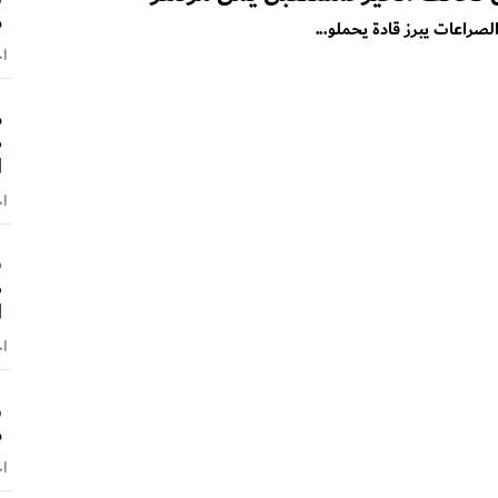
م
راعات يبرز قادة يحملو...
اخ
م
ص
ا
اخ
ش
ص
ا
اخ
و
م
اخ