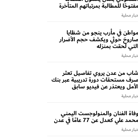
فتوحًا للمطالبة بمرتباتهم المتأخرة
بار محلية
واطن في مأرب ينجو من شظايا
اروخ حوثي ويكشف حجم الأضرار
لتي لحقت بمنزله
بار محلية
اب من عدن يروي تفاصيل تعثر
رف مستحقات دورة تدريبية عبر بنك
لأمل ويعتذر عن فيديو سابق
بار محلية
فاة الفنان والمنولوجست اليمني
حمد علي كعدل عن 77 عامًا في عدن
بار محلية