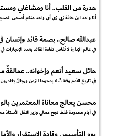
هدرة من القلب.. أنا ومشاغلي ومست
أنا واحد ابن حافة زيي زي أي واحد منكم أصحى الصب
عبدالله صالح.. بصمة قائد وإنسان 
في عالم الإدارة لا تُقاس كفاءة القائد بعدد الإنجازات في
هائل سعيد أنعم وإخوانه.. عمالقةٌ من
في تاريخ الأمم وقفاتٌ لا يمحوها الزمن ورجالٌ يغادرون ا
محسن يعالج معاناة المعتمرين بالود
في أيام معدودة فقط نجح معالي وزير النقل الأستاذ م
يوم التأسيس وقادة الاستقرار والأم