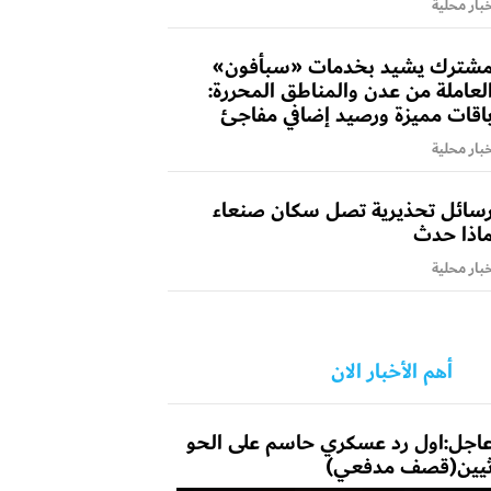
بار محلية
شترك يشيد بخدمات «سبأفون»
لعاملة من عدن والمناطق المحررة:
اقات مميزة ورصيد إضافي مفاجئ
بار محلية
سائل تحذيرية تصل سكان صنعاء
اذا حدث
بار محلية
أهم الأخبار الان
اجل:اول رد عسكري حاسم على الحو
يين(قصف مدفعي)