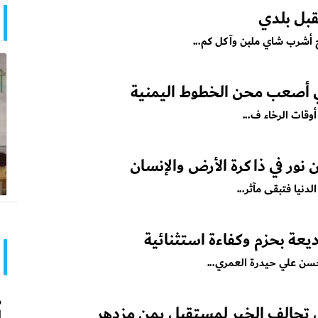
قبل بلدي
ح أشرب شاي ملبن وآكل كم...
في أصعب محن الخطوط اليمنية
 أوقات الرخاء ف...
 نور في ذاكرة الأرض والإنسان
لدنيا فتبقى مآثر...
يعة بحزم وكفاءة استثنائية
حسن علي حيدرة العمري...
م
ل تحالف الخير لمستقبل يمن مزدهر
ا