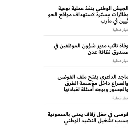
لجيش الوطني ينفذ عملية نوعية
طائرات مسيّرة لاستهداف مواقع الحو
يين في مأرب
بار محلية
فاة نائب مدير شؤون الموظفين في
ندوق نظافة عدن
بار محلية
اجد الداعري يفتح ملف الفوضى
الصراع داخل مؤسسة الطرق
الجسور ويوجه أسئلة لقيادتها
بار محلية
وضى في حفل زفاف يمني بالسعودية
سبب تشغيل النشيد الوطني