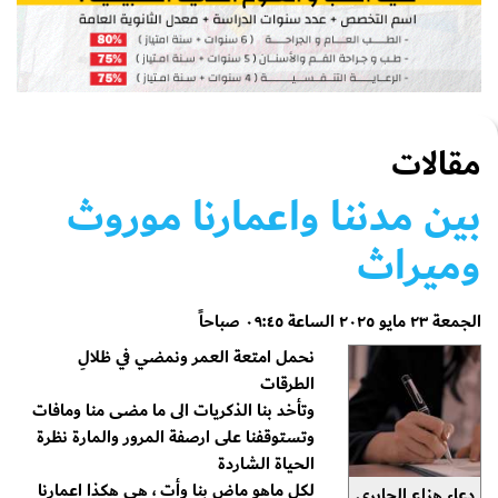
مقالات
بين مدننا واعمارنا موروث
وميراث
الجمعة ٢٣ مايو ٢٠٢٥ الساعة ٠٩:٤٥ صباحاً
نحمل امتعة العمر ونمضي في ظلالِ
الطرقات
وتأخد بنا الذكريات الى ما مضى منا ومافات
وتستوقفنا على ارصفة المرور والمارة نظرة
الحياة الشاردة
لكلِ ماهو ماضٍ بنا وأت ، هي هكذا اعمارنا
دعاء هزاع الجابري