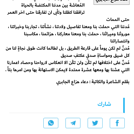
المُعاشة بين مدننا المكتضة بالحياة
ترافقنا كظلنا وتأبى ان تفارقنا حتى اخر العمر
حتى الممات
مُدننا التي حملت بنا ومعنا تفاصيل ولادتنا ، نشأتنا ، تجاربنا وخبراتنا ،
موروثنا وميراثنا ، حملت بنا ومعنا معاركنا ، هزائمنا ، مكاسبنا
وانتصاراتنا
مُدنٌ لم تكن يوماً على قارعة الطريق ، بل لطالما كانت طوق نجاةٍ لنا من
كل ضيق ومواساةِ صدقٍ عكتفِ صديق
مُدنٌ على اختلافها لم تكُن ولن تكُن الا انعكاس لارواحنا وحصاد اعمارنا
التي عشنا بها ومعها عشرة ممتدة لايمكن الاستهانة بها ومن امرها بتاً .
بقلم الشاعرة والكاتبة : دعاء هزاع الجابري
شارك