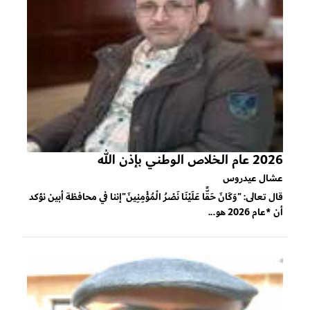
2026 عام الخلاص الوطني بإذن الله
عشال عيدروس
قال تعالى: "وَكَانَ حَقًّا عَلَيْنَا نَصْرُ الْمُؤْمِنِينَ"إننا في محافظة أبين نؤكد
أن *عام 2026 هو...