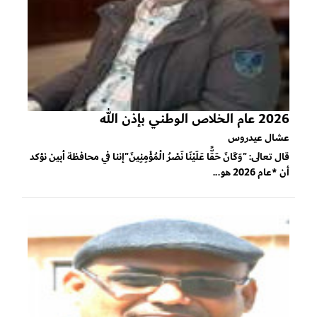
2026 عام الخلاص الوطني بإذن الله
عشال عيدروس
قال تعالى: "وَكَانَ حَقًّا عَلَيْنَا نَصْرُ الْمُؤْمِنِينَ"إننا في محافظة أبين نؤكد
أن *عام 2026 هو...