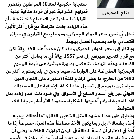
استجابة حكومية لمعاناة المواطنين وتدهور
قدرتهم الشرائية. غير أن قراءة متأنية لبقية
فتاح المحرمي
القرارات الصادرة عن الاجتماع ذاته تكشف أن
هذه الزيادة جاءت متزامنة مع قرار أكثر تأثيراً،
تمثل في تحرير سعر الدولار الجمركي، وهو ما يضع القرارين في سياق
اقتصادي واحد يصعب الفصل بينهما.
وبالنظر إلى سعر الدولار الجمركي، فقد كان محدداً عند 750 ريالاً، لكن
مع قرار التحرير سيرتفع إلى نحو 1557 ريالاً، أي ما يعادل أكثر من
الضعف. وهذه الزيادة ستنعكس بصورة مباشرة على قيمة الرسوم
الجمركية المفروضة على الواردات، سيما ونحن في بلد يستورد أكثر من
90% من الخارج، ما يعني ارتفاع كلفة الاستيراد على التجار، الذين
سيلجؤون بدورهم إلى تحميل هذه الكلفة الإضافية على المستهلك
النهائي عبر رفع أسعار السلع في الأسواق، وفي ضوء ذلك، تبدو زيادة بدل
غلاء المعيشة، رغم أهميتها الشكلية، محدودة الأثر أمام موجة الغلاء
المتوقعة.
وينطبق على هذا المشهد المثل الشعبي القائل: "ما أعطاك بيمينه
أخذه بشماله"، بل ربما يكون الأخذ مضاعفاً هذه المرة، خصوصاً إذا ما
أُخذ في الاعتبار أن نسبة البطالة في اليمن تجاوزت 60%، ما يعني أن
شريحة واسعة من السكان لن تستفيد أساساً من أي زيادة في الأجور،