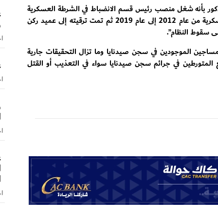
مذكور بأنه شغل منصب رئيس قسم الانضباط في الشرطة العسكرية
ع
بحمص وكان مسؤولاً عن كافة دوريات الشرطة العسكرية من عام 2012 إلى عام 2019 ثم تمت ترقيته إلى عميد ركن
و
اخ
ساجين الموجودين في سجن صيدنايا وما تزال التحقيقات جارية
المتورطين في جرائم سجن صيدنايا سواء في التعذيب أو القتل
ع
اخ
و
ا
اخ
ع
ا
ا
اخ