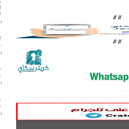
م
ث
ا
//
//
اخ
//
//
و
اخ
ص
و
اخ
ع
ع
اخ