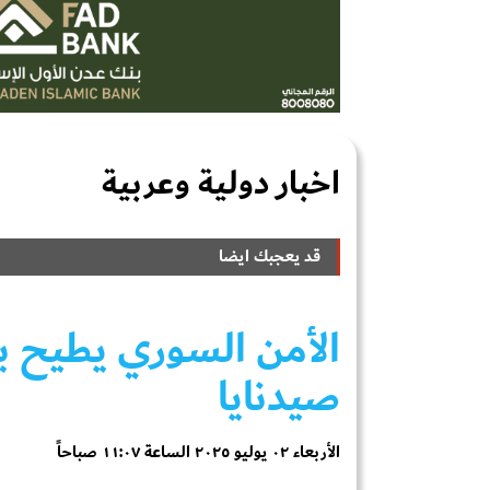
اخبار دولية وعربية
قد يعجبك ايضا
الأمن السوري يطيح 
صيدنايا
الأربعاء ٠٢ يوليو ٢٠٢٥ الساعة ١١:٠٧ صباحاً