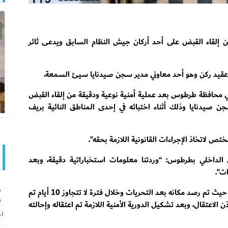
 من إلقاء القبض على أحد أركان جيش النظام السابق ويدعى ثائر
ة عقيد ركن وهو أحد معاوني مدير سجن صيدنايا سيئ السمعة.
 في محافظة طرطوس بعد عملية أمنية نوعية ودقيقة من إلقاء القبض
 صيدنايا وذلك أثناء اختبائه في إحدى المناطق النائية بريف
تص لاتخاذ الإجراءات القانونية اللازمة بحقه”.
 الداخلي بطرطوس: “وردتنا معلومات استخباراتية دقيقة، وبعد
ت”.
و
وأوضح أنه تم الإيقاع بالمذكور “من خلال تتبع زوجته حيث تم رصد مكانه بعد التحريات وخلال فترة لا تتجاوز 10 أيام تم
ب
 الاعتقال، وبعد تشكيل الدورية الأمنية اللازمة تم اعتقاله وإحالته
اخ