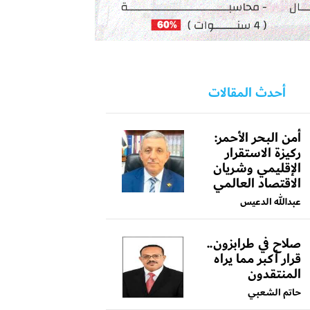
أحدث المقالات
أمن البحر الأحمر:
ركيزة الاستقرار
الإقليمي وشريان
الاقتصاد العالمي
عبدالله الدعيس
صلاح في طرابزون..
قرار أكبر مما يراه
المنتقدون
حاتم الشعبي