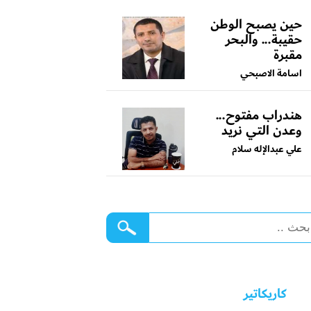
حين يصبح الوطن
حقيبة... والبحر
مقبرة
اسامة الاصبحي
هندراب مفتوح...
وعدن التي نريد
علي عبدالإله سلام
كاريكاتير