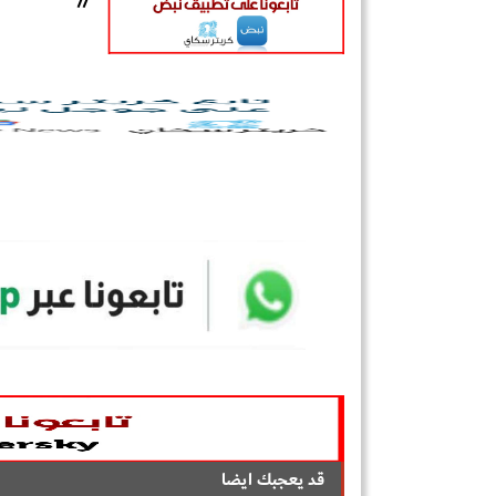
//
قد يعجبك ايضا