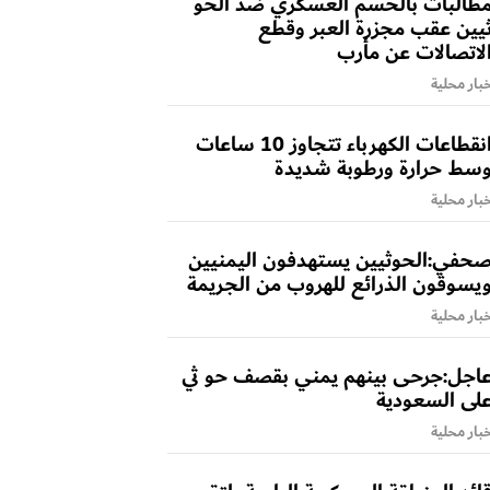
طالبات بالحسم العسكري ضد الحو
يين عقب مجزرة العبر وقطع
لاتصالات عن مأرب
بار محلية
انقطاعات الكهرباء تتجاوز 10 ساعات
سط حرارة ورطوبة شديدة
بار محلية
حفي:الحوثيين يستهدفون اليمنيين
يسوقون الذرائع للهروب من الجريمة
بار محلية
اجل:جرحى بينهم يمني بقصف حو ثي
لى السعودية
بار محلية