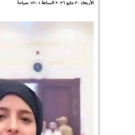
الأربعاء ٢٠ مايو ٢٠٢٦ الساعة ١٢:٠١ صباحاً