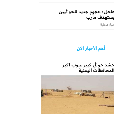
اجل : هجوم جديد للحو ثيين
ستهدف مأرب
بار محلية
أهم الأخبار الان
شد حو ثي كبير صوب اكبر
لمحافظات اليمنية