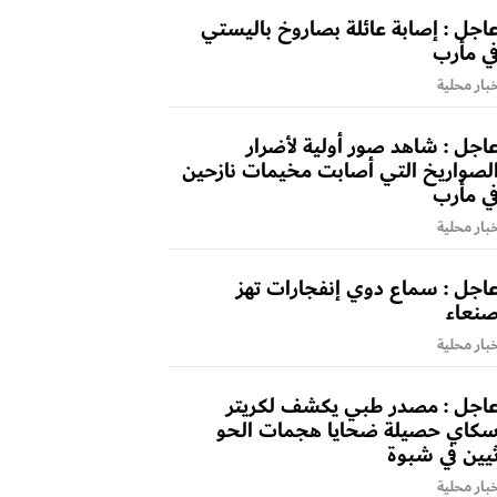
اجل : إصابة عائلة بصاروخ باليستي
ي مأرب
بار محلية
اجل : شاهد صور أولية لأضرار
لصواريخ التي أصابت مخيمات نازحين
ي مأرب
بار محلية
اجل : سماع دوي إنفجارات تهز
نعاء
بار محلية
اجل : مصدر طبي يكشف لكريتر
كاي حصيلة ضحايا هجمات الحو
يين في شبوة
بار محلية