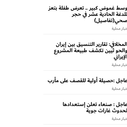
سط غموض كبير .. تعرض طفلة بتعز
لدغة الحادية عشر في حجر
حي(تفاصيل)
بار محلية
لمخلافي: تقارير التنسيق بين إيران
الحو ثيين تكشف طبيعة المشروع
لإيراني
بار محلية
اجل :حصيلة أولية للقصف على مأرب
بار محلية
اجل : صنعاء تعلن إستعدادها
حدوث غارات جوية
بار محلية