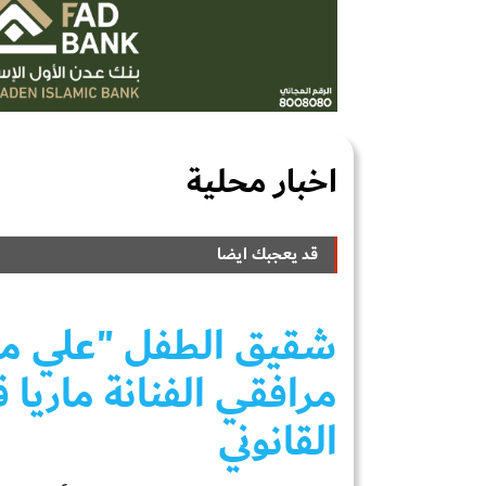
اخبار محلية
قد يعجبك ايضا
شقيق الطفل "علي مع
مرافقي الفنانة ماري
القانوني