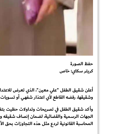
حفظ الصورة
كريتر سكاي: خاص
أعلن شقيق الطفل "علي معين"، الذي تعرض للاعتداء 
وشقيقها، رفضه القاطع لأي اعتذار شفهي أو تسويات ودي
وأكد شقيق الطفل في تصريحات وتداولات حظيت بتفاع
الجهات الرسمية والقضائية، لضمان إنصاف شقيقه و
المحاسبة القانونية لردع مثل هذه التجاوزات بحق الأ