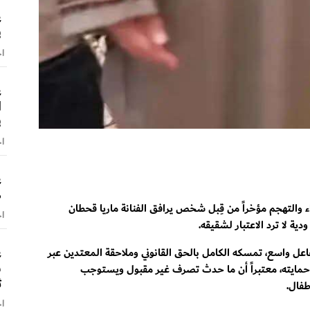
ع
ف
اخ
ع
ا
ف
اخ
ع
ص
والتهجم مؤخراً من قِبل شخص يرافق الفنانة ماريا قحطان
اخ
ة لا ترد الاعتبار لشقيقه.
ع
ل واسع، تمسكه الكامل بالحق القانوني وملاحقة المعتدين عبر
س
حمايته، معتبراً أن ما حدث تصرف غير مقبول ويستوجب
ث
طفال.
اخ