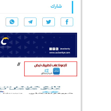
شارك
//