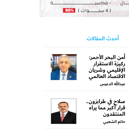
أحدث المقالات
أمن البحر الأحمر:
ركيزة الاستقرار
الإقليمي وشريان
الاقتصاد العالمي
عبدالله الدعيس
صلاح في طرابزون..
قرار أكبر مما يراه
المنتقدون
حاتم الشعبي