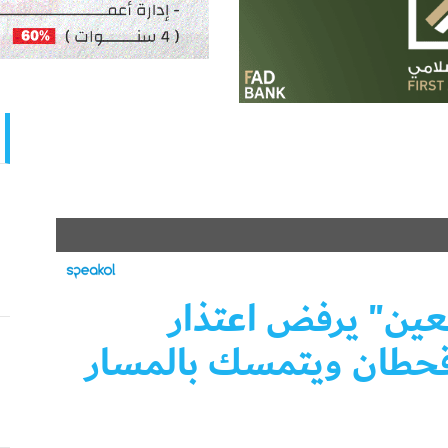
ين" يرفض اعتذار
ا قحطان ويتمسك بالمسار