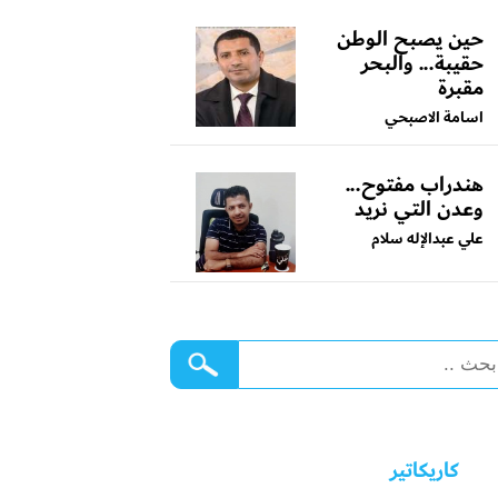
حين يصبح الوطن
حقيبة... والبحر
مقبرة
اسامة الاصبحي
هندراب مفتوح...
وعدن التي نريد
علي عبدالإله سلام
كاريكاتير