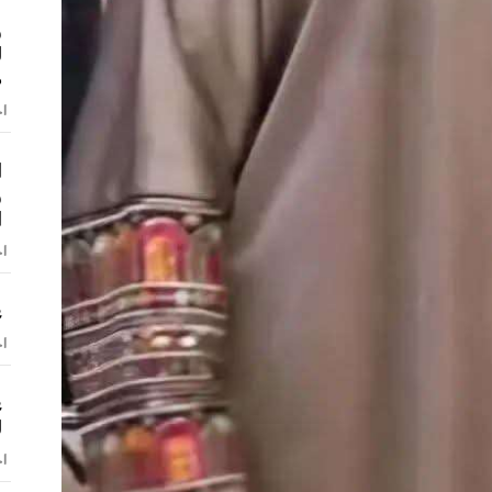
و
ل
ص
اخ
ا
و
ا
اخ
ع
اخ
ع
ل
اخ