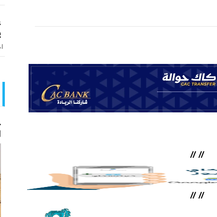
ع
ي
اخ
ح
ا
//
//
//
//