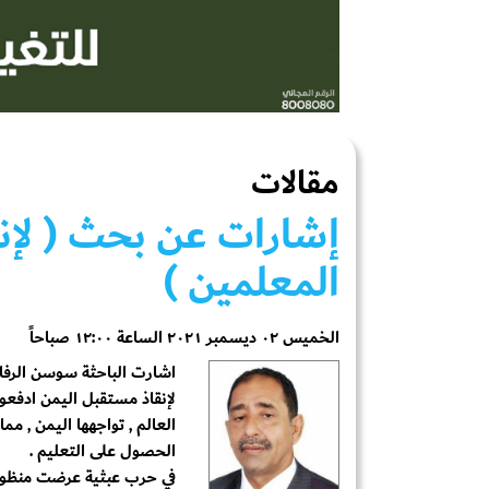
مقالات
إشارات عن بحث ( لإنق
المعلمين )
الخميس ٠٢ ديسمبر ٢٠٢١ الساعة ١٢:٠٠ صباحاً
اشارت الباحثة سوسن الرف
لإنقاذ مستقبل اليمن ادفعوا
العالم , تواجهها اليمن , مم
الحصول على التعليم .
في حرب عبثية عرضت منظومة 