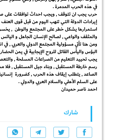
في هذه الحرب المدمرة .
حرب يجب ان تتوقف , ويجب احداث توافقات على صرف 
إيرادات الدولة التي تنهب اليوم من قبل قوى العنف 
استمرارها يشكل خطر على المجتمع والوطن , يخسر اليم
والمثقف والواعي , لصالح الإنسان الجاهل و اليائس و
ومن هنا تأتي مسؤولية المجتمع الدولي والعربي , في 
البؤس واليأس القاتل للروح الإيجابية في يمن الحضارة 
يجب تحييد التعليم من الصراعات المسلحة , والتعصبات
رسم خارطة المستقبل , وبناء جيل المستقبل , فلا مست
الصاعد , يتطلب إيقاف هذه الحرب , كضرورة إنسانية 
على السلم الأهلي والسلام العربي والدولي .
احمد ناصر حميدان
شارك