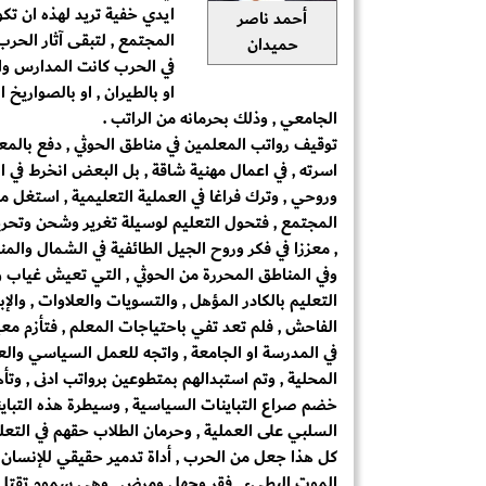
ايدي خفية تريد لهذه ان تكون
أحمد ناصر
المجتمع , لتبقى آثار الحر
حميدان
في الحرب كانت المدارس وال
او بالطيران , او بالصواريخ 
الجامعي , وذلك بحرمانه من الراتب .
توقيف رواتب المعلمين في مناطق الحوثي , دفع بالم
اسرته , في اعمال مهنية شاقة , بل البعض انخرط في
وروحي , وترك فراغا في العملية التعليمية , استغل م
المجتمع , فتحول التعليم لوسيلة تغرير وشحن وتحر
, معززا في فكر وروح الجيل الطائفية في الشمال والمنا
وفي المناطق المحررة من الحوثي , التي تعيش غياب 
التعليم بالكادر المؤهل , والتسويات والعلاوات , والإب
الفاحش , فلم تعد تفي باحتياجات المعلم , فتأزم مع
في المدرسة او الجامعة , واتجه للعمل السياسي والعسك
المحلية , وتم استبدالهم بمتطوعين برواتب ادنى , وت
خضم صراع التباينات السياسية , وسيطرة هذه التباينا
السلبي على العملية , وحرمان الطلاب حقهم في التعلي
كل هذا جعل من الحرب , أداة تدمير حقيقي للإنسان ,
الموت البطيء , فقر وجهل ومرض , وهي سموم تقتل ر