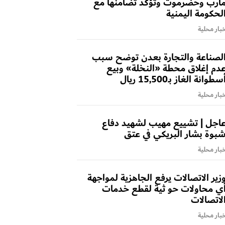
أرب وحضرموت وتؤكد تضامنها مع
لحكومة اليمنية
بار محلية
لصناعة والتجارة بعدن توضح سبب
دم إغلاق محطة «النخلة» وبيع
سطوانة الغاز بـ15,500 ريال
بار محلية
اجل | تشييع مهيب لشهيد دفاع
بوة بشار البريكي في عتق
بار محلية
زير الاتصالات يرفع الجاهزية لمواجهة
ي محاولات حو ثية لقطع خدمات
لاتصالات
بار محلية