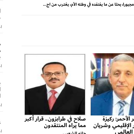
بورا، بحثا عن ما يفتقده في وطنه الأم، يغترب من اج...
ا
س
اخ
م
م
ب
اخ
ب
ا
ا
اخ
 الأحمر: ركيزة
صلاح في طرابزون.. قرار أكبر
ع
ر الإقليمي وشريان
مما يراه المنتقدون
 العالمي
اخ
حاتم الشعبي