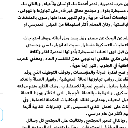
 حرب تدميرية , تدمر أعمدة بناء الإنسان وتأهيله , وبالتالي بناء
ب مسيطرة بقوة , و مجتمع معاق غير قادر على تجاوزها والنهوض .
جامعات أهداف حربية , و تم تفجير عددا منها , سوى بالمفخخات
البالستية , وكان المعلم أكثر استهدافا من المبنى المدرسي او
علم عن البحث عن مصدر رزق يسد رمق أبنائه ,ويوفر احتياجات
 العمليات العسكرية مضطرا , سببت له انهيار نفسي وجسدي
ن قبل قوى العنف المسيطرة بأدواتها المدمرة لفكر وثقافة
يض فكري عقائدي ايدلوجي معزز للانقسام الحاد , ومغذي للحرب
طقية في الجنوب , تثير ازمة هوية .
واضح لفكرة الدولة والمؤسسات , وتوقف التوظيف الذي يرفد
قاء على رواتب تجاوزتها الحالة المعيشية , وانهيار العملة والغلاء
يشيا وماديا , واصبح ضحية للاستقطاب , وترك الكثير منهم موقعه
ري , والتوظيف بالعملة الأجنبية , التي لا تتأثر بهبوط العملة
أهيل ضعيف , ومدارس تفتقد للإمكانيات المكملة للعملية , وفي
ت على العمل النقابي المسيس , كان الإضرابات النقابية أثرها
م لأكثر من عام دراسي .
 وبالتالي تدمير المجتمع , وتكالبت على المجتمع كل وسائل
وح الحياة في المجتمعات , وهذا ما يتعرض له المجتمع اليمني