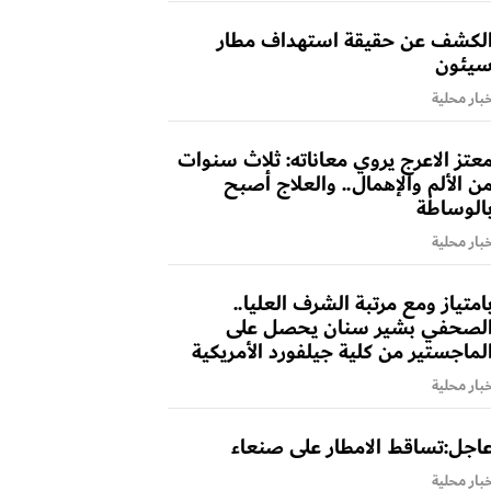
لكشف عن حقيقة استهداف مطار
يئون
بار محلية
عتز الاعرج يروي معاناته: ثلاث سنوات
ن الألم والإهمال.. والعلاج أصبح
الوساطة
بار محلية
امتياز ومع مرتبة الشرف العليا..
لصحفي بشير سنان يحصل على
لماجستير من كلية جيلفورد الأمريكية
بار محلية
اجل:تساقط الامطار على صنعاء
بار محلية