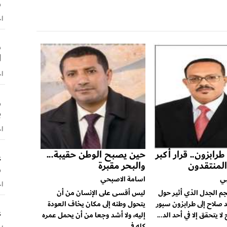
و
اخ
ش
ا
اخ
و
ب
اخ
رابزون.. قرار أكبر
حين يصبح الوطن حقيبة...
ع
المنتقدون
والبحر مقبرة
و
ي
اسامة الاصبحي
اخ
 الجدل الذي أثير حول
ليس أقسى على الإنسان من أن
 صلاح إلى طرابزون سبور
يتحول وطنه إلى مكان يخاف العودة
ع
لا يتحقق إلا في أحد الد...
إليه، ولا أشد وجعا من أن يحمل عمره
كله في...