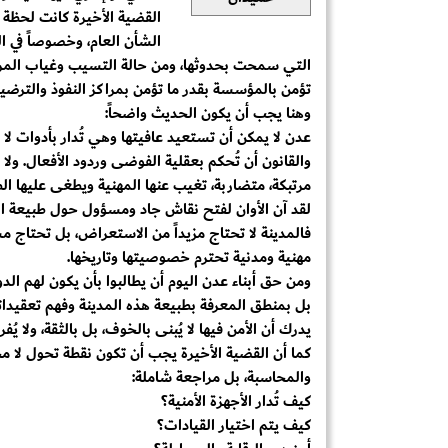
القضية الأخيرة كانت لحظة ص
الشأن العام، وخصوصاً في ال
التي سمحت بحدوثها، ومن حالة التسيب وغياب المراج
تؤمن بالمؤسسة بقدر ما تؤمن بمراكز النفوذ والترضيا
وهنا يجب أن يكون الحديث واضحاً:
عدن لا يمكن أن تستعيد عافيتها وهي تُدار بأدوات لا 
والقانون أن تُحكم بعقلية الفوضى وردود الأفعال. ولا
مرتبكة، متضاربة، تغيب عنها المهنية ويطغى عليها 
لقد آن الأوان لفتح نقاش جاد ومسؤول حول طبيعة الإد
فالمدينة لا تحتاج مزيداً من الاستعراض، بل تحتاج مش
مهنية ومدنية تحترم خصوصيتها وتاريخها.
ومن حق أبناء عدن اليوم أن يطالبوا بأن يكون لهم الد
بل بمنطق المعرفة بطبيعة هذه المدينة وفهم تعقيداته
يدرك أن الأمن فيها لا يُبنى بالخوف، بل بالثقة، ولا 
كما أن القضية الأخيرة يجب أن تكون نقطة تحول لا 
والمحاسبة، بل مراجعة شاملة:
كيف تُدار الأجهزة الأمنية؟
كيف يتم اختيار القيادات؟