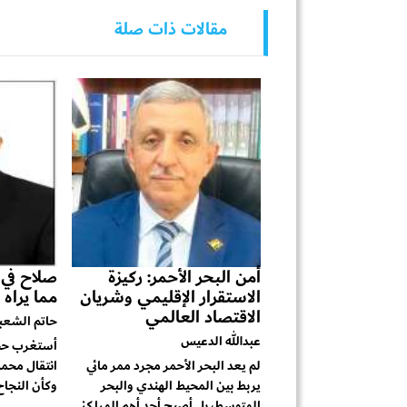
مقالات ذات صلة
أمن البحر الأحمر: ركيزة
صلاح في ط
الاستقرار الإقليمي وشريان
مما يراه 
الاقتصاد العالمي
حاتم الشعب
عبدالله الدعيس
أستغرب حجم
لم يعد البحر الأحمر مجرد ممر مائي
انتقال محمد
يربط بين المحيط الهندي والبحر
وكأن النجاح 
المتوسط، بل أصبح أحد أهم المراكز