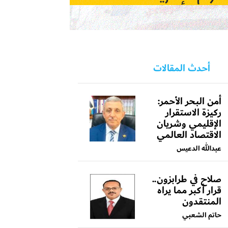
أحدث المقالات
أمن البحر الأحمر:
ركيزة الاستقرار
الإقليمي وشريان
الاقتصاد العالمي
عبدالله الدعيس
صلاح في طرابزون..
قرار أكبر مما يراه
المنتقدون
حاتم الشعبي