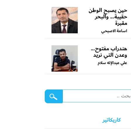
حين يصبح الوطن
حقيبة... والبحر
مقبرة
اسامة الاصبحي
هندراب مفتوح...
وعدن التي نريد
علي عبدالإله سلام
كاريكاتير