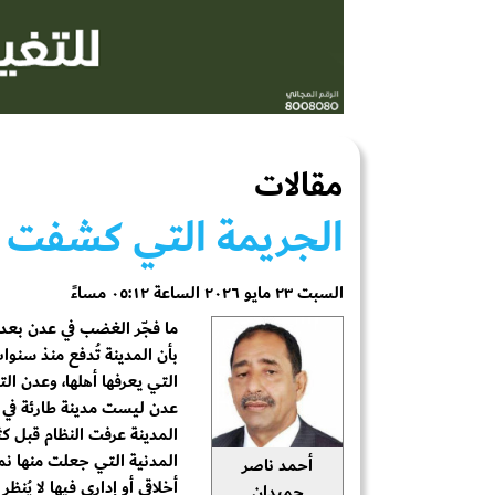
مقالات
الجريمة التي كشفت أ
السبت ٢٣ مايو ٢٠٢٦ الساعة ٠٥:١٢ مساءً
ما فجّر الغضب في عدن بعد
بأن المدينة تُدفع منذ سنوا
التي يعرفها أهلها، وعدن التي
عدن ليست مدينة طارئة في ال
المدينة عرفت النظام قبل كث
المدنية التي جعلت منها نمو
أحمد ناصر
أخلاقي أو إداري فيها لا يُن
حميدان