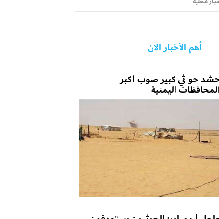
بار محلية
أهم الأخبار الان
شد حو ثي كبير صوب اكبر
لمحافظات اليمنية
اجل | مصادر: الحوثيون يستهدفون