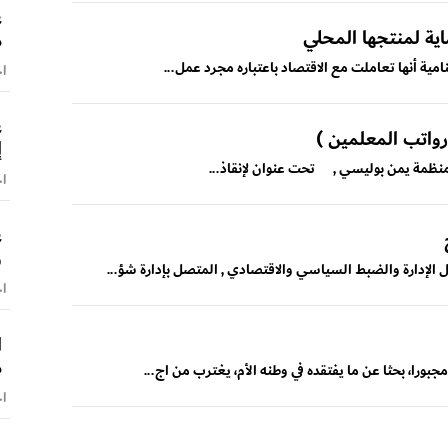
ع
حماية لمنتجها المحلي
م
مية أنها تعاملت مع الاقتصاد باعتباره مجرد عمل...
اخ
ع
رواتب المعلمين )
إ
نظمة يمن بوليسي , تحت عنوان لإنقاذ...
اخ
ع
و
الإدارة والضبط السياسي والاقتصادي , المتصل بإدارة شؤ...
اخ
ا
م
بورا، بحثا عن ما يفتقده في وطنه الأم، يغترب من اج...
اخ