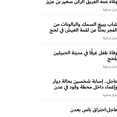
فاة عمة الفريق الركن صغير بن عزيز
بار محلية
اب يبيع السمك والبالونات من
لفجر بحثًا عن لقمة العيش في لحج
بار محلية
فاة طفل غرقًا في مدينة الحبيلين
لحج
بار محلية
اجل.. إصابة شخصين بحالة دوار
إغماء داخل محطة وقود في عدن
بار محلية
اجل:احتراق باص بعدن