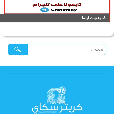
قد يعجبك ايضا