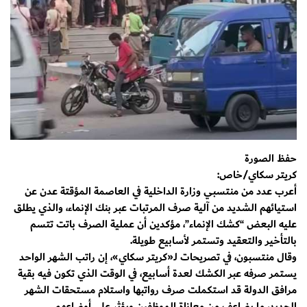
حفظ الصورة
كريتر سكاي/خاص:
أعرب عدد من منتسبي وزارة الداخلية في العاصمة المؤقتة عدن عن
استيائهم الشديد من آلية صرف المرتبات عبر بنك الإنماء، والذي يطلق
عليه البعض “كشك الإنماء”، مؤكدين أن عملية الصرف باتت تتسم
بالتأخير والتعقيد وتستمر لأسابيع طويلة.
وقال منتسبون، في تصريحات لـ«كريتر سكاي»، إن راتب الشهر الواحد
يستمر صرفه عبر الكشك لعدة أسابيع، في الوقت الذي تكون فيه بقية
مرافق الدولة قد استكملت صرف رواتبها واستلام مستحقات الشهر
الجديد، ما يضاعف من معاناة الموظفين ويؤثر على أوضاعهم