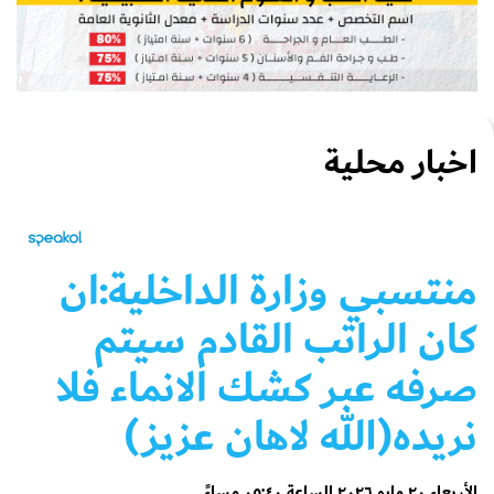
اخبار محلية
منتسبي وزارة الداخلية:ان
كان الراتب القادم سيتم
صرفه عبر كشك الانماء فلا
نريده(الله لاهان عزيز)
الأربعاء ٢٠ مايو ٢٠٢٦ الساعة ٠٥:٤٠ مساءً