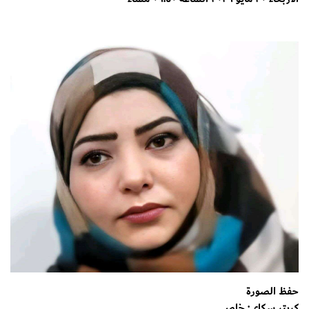
حفظ الصورة
كريتر سكاي: خاص