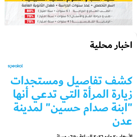
اخبار محلية
كشف تفاصيل ومستجدات
زيارة المرأة التي تدعي أنها
"ابنة صدام حسين" لمدينة
عدن
الأربعاء ٢٠ مايو ٢٠٢٦ الساعة ٠٦:٥٠ مساءً