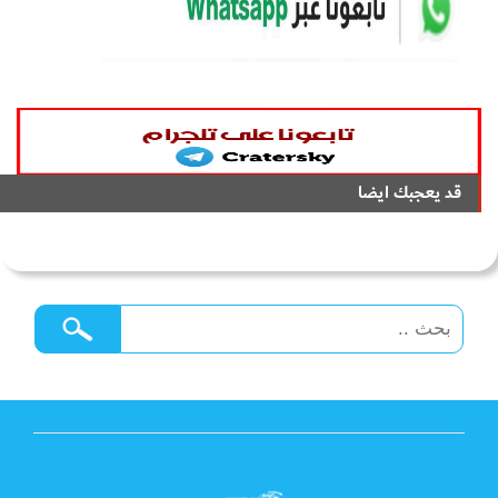
قد يعجبك ايضا