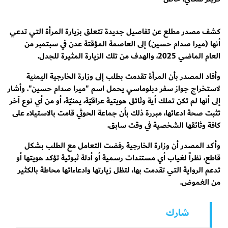
كشف مصدر مطلع عن تفاصيل جديدة تتعلق بزيارة المرأة التي تدعي
أنها (ميرا صدام حسين) إلى العاصمة المؤقتة عدن في سبتمبر من
العام الماضي 2025، والهدف من تلك الزيارة المثيرة للجدل.
وأفاد المصدر بأن المرأة تقدمت بطلب إلى وزارة الخارجية اليمنية
لاستخراج جواز سفر دبلوماسي يحمل اسم "ميرا صدام حسين". وأشار
إلى أنها لم تكن تملك أية وثائق هويتية عراقيّة، يمنيّة، أو من أي نوع آخر
تثبت صحة ادعائها، مبررة ذلك بأن جماعة الحوثي قامت بالاستيلاء على
كافة وثائقها الشخصية في وقت سابق.
وأكد المصدر أن وزارة الخارجية رفضت التعامل مع الطلب بشكل
قاطع، نظراً لغياب أي مستندات رسمية أو أدلة ثبوتية تؤكد هويتها أو
تدعم الرواية التي تقدمت بها، لتظل زيارتها وادعاءاتها محاطة بالكثير
من الغموض.
شارك