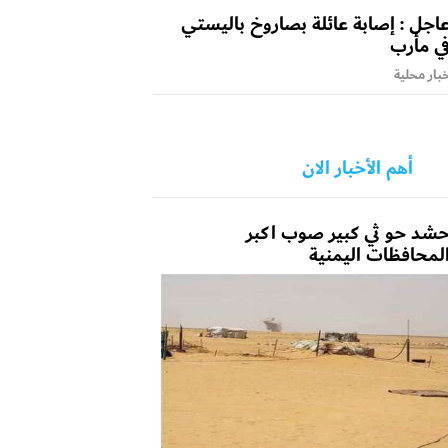
اجل : إصابة عائلة بصاروخ باليستي
ي مأرب
بار محلية
أهم الأخبار الان
شد حو ثي كبير صوب اكبر
لمحافظات اليمنية