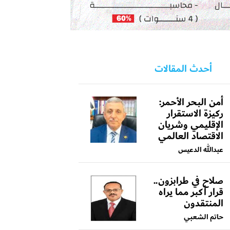
أحدث المقالات
أمن البحر الأحمر:
ركيزة الاستقرار
الإقليمي وشريان
الاقتصاد العالمي
عبدالله الدعيس
صلاح في طرابزون..
قرار أكبر مما يراه
المنتقدون
حاتم الشعبي