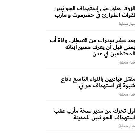
لزوكا يعلق على إستهداف الحو ثيين
قوات الطوارئ في حضرموت و مأرب
بار محلية
عد عشر سنوات من الانتظار.. وفاة أب
مني قبل أن يعرف مصير أبنائه
لمختطفين في عدن
بار محلية
قتل قياديين باللواء التاسع دفاع
بوة إثر استهداف حو ثي
بار محلية
ول تحرك من مدير صحة مأرب عقب
ستهداف الحو ثيين للمدينة
بار محلية