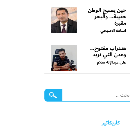
حين يصبح الوطن
حقيبة... والبحر
مقبرة
اسامة الاصبحي
هندراب مفتوح...
وعدن التي نريد
علي عبدالإله سلام
كاريكاتير