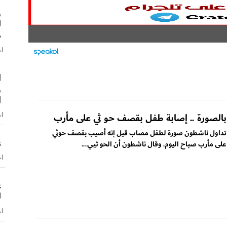
و
ل
ص
اخ
ا
و
ا
اخ
بالصورة .. إصابة طفل بقصف حو ثي على مأرب
تداول ناشطون صورة لطفل مصاب قيل إنه أصيب بقصف حوثي
ع
على مأرب صباح اليوم. وقال ناشطون أن الحو ثيي...
اخ
ع
ل
اخ