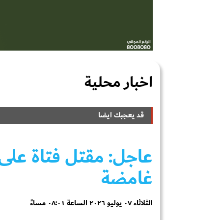
اخبار محلية
قد يعجبك ايضا
عاجل: مقتل فتاة على 
غامضة
الثلاثاء ٠٧ يوليو ٢٠٢٦ الساعة ٠٨:٠١ مساءً