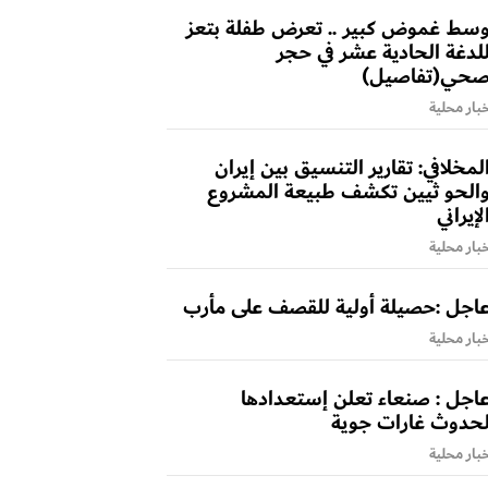
سط غموض كبير .. تعرض طفلة بتعز
لدغة الحادية عشر في حجر
حي(تفاصيل)
بار محلية
لمخلافي: تقارير التنسيق بين إيران
الحو ثيين تكشف طبيعة المشروع
لإيراني
بار محلية
اجل :حصيلة أولية للقصف على مأرب
بار محلية
اجل : صنعاء تعلن إستعدادها
حدوث غارات جوية
بار محلية