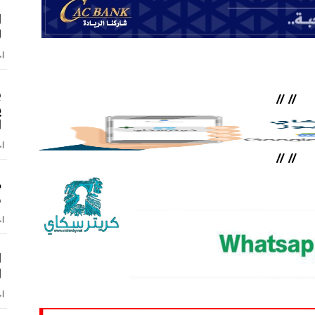
ا
ل
اخ
ب
//
//
ي
ا
اخ
//
//
م
ش
اخ
ا
ا
اخ