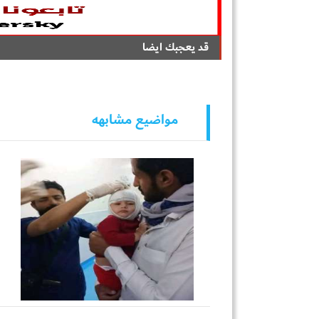
قد يعجبك ايضا
مواضيع مشابهه