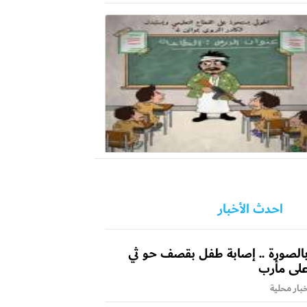
احدث الأخبار
الصورة .. إصابة طفل بقصف حو ثي
لى مأرب
بار محلية