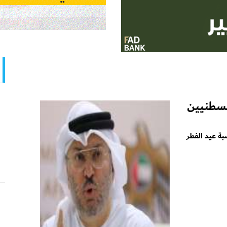
فلسطنيين
بة عيد الفطر