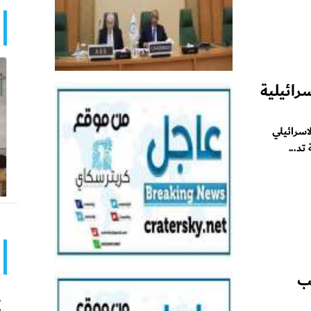
رائيلية
اسرائيلي
د...
لناطق بإسم كtائب
ط