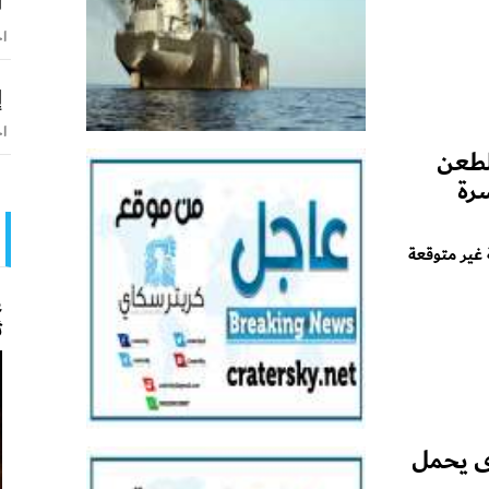
ا
اخ
إ
اخ
لطعن
رة
 غير متوقعة
ع
ث
ى يحمل