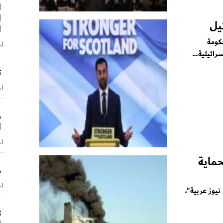
ا
ا
يل
ا
كومة
اخ
ائيلية...
ت
اخ
م
ا
اخ
حماية
م
اخ
يوز عربية"،
ت