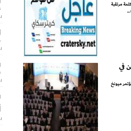
ا
لمة مرتقبة
ع
.
اخ
أ
و
اخ
ا
ن في
ع
اخ
ؤتمر ميونخ
ا
و
أ
اخ