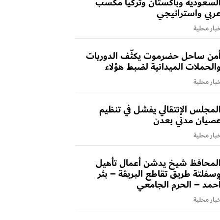
لسعودية وباكستان وتركيا مكسب
ربي واستراتيجي
بار محلية
من ساحل حضرموت يكثّف الدوريات
الحملات الميدانية لضبط هؤلاء
بار محلية
لمجلس الإنتقالي يفشل في تنظيم
صيان مدني بعدن
بار محلية
لمحافظ شيخ يدشن أعمال تأهيل
سفلتة طريق تقاطع البريقة – بئر
حمد – الحرم الجامعي
بار محلية