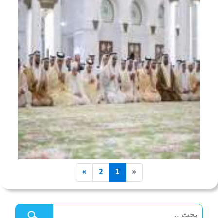
»
2
1
«