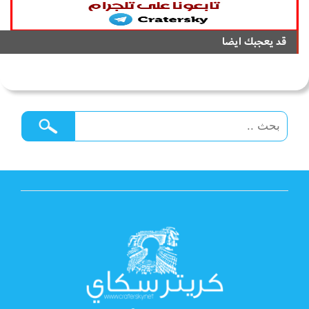
قد يعجبك ايضا