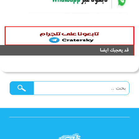
قد يعجبك ايضا